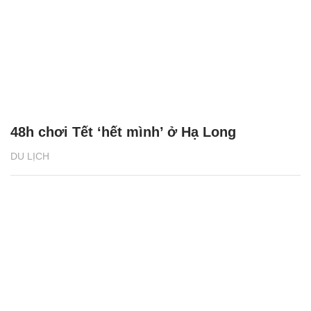
48h chơi Tết ‘hết mình’ ở Hạ Long
DU LỊCH