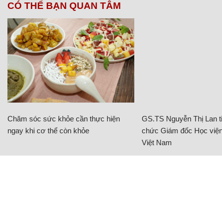
CÓ THỂ BẠN QUAN TÂM
Chăm sóc sức khỏe cần thực hiện
GS.TS Nguyễn Thị Lan ti
ngay khi cơ thể còn khỏe
chức Giám đốc Học viện
Việt Nam