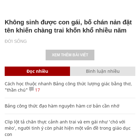
Không sinh được con gái, bố chán nản đặt
tên khiến chàng trai khốn khổ nhiều năm
ĐỜI SỐNG
XEM THÊM BÀI VIẾT
Đọc nhiều
Bình luận nhiều
Cách học thuộc nhanh Bảng công thức lượng giác bằng thơ,
"thần chú"
17
Bảng công thức đạo hàm nguyên hàm cơ bản cần nhớ
Clip lột tả chân thực cảnh anh trai và em gái như 'chó với
mèo', người tinh ý còn phát hiện một vấn đề trong giáo dục
con