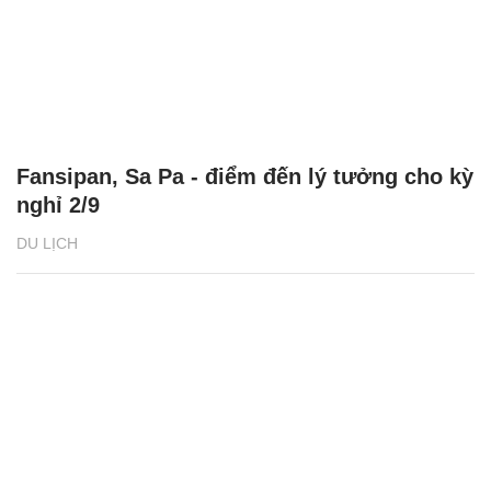
Fansipan, Sa Pa - điểm đến lý tưởng cho kỳ
nghỉ 2/9
DU LỊCH