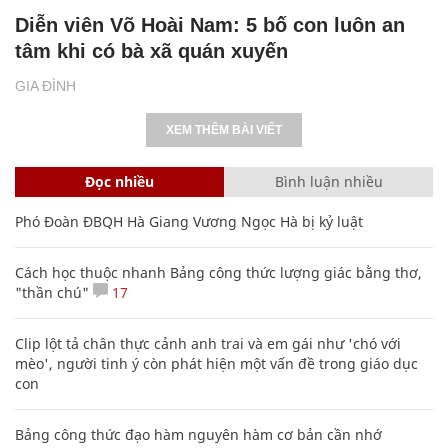
Diễn viên Võ Hoài Nam: 5 bố con luôn an
tâm khi có bà xã quán xuyến
GIA ĐÌNH
XEM THÊM BÀI VIẾT
Đọc nhiều
Bình luận nhiều
Phó Đoàn ĐBQH Hà Giang Vương Ngọc Hà bị kỷ luật
Cách học thuộc nhanh Bảng công thức lượng giác bằng thơ,
"thần chú"
17
Clip lột tả chân thực cảnh anh trai và em gái như 'chó với
mèo', người tinh ý còn phát hiện một vấn đề trong giáo dục
con
Bảng công thức đạo hàm nguyên hàm cơ bản cần nhớ