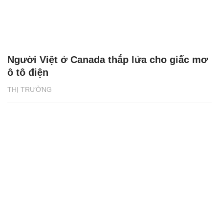
Người Việt ở Canada thắp lửa cho giấc mơ
ô tô điện
THỊ TRƯỜNG