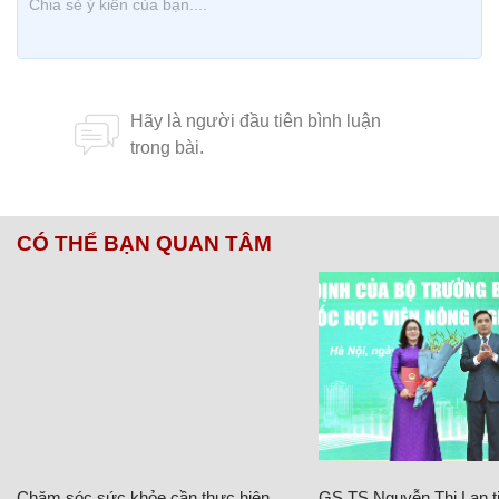
CÓ THỂ BẠN QUAN TÂM
Chăm sóc sức khỏe cần thực hiện
GS.TS Nguyễn Thị Lan ti