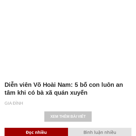
Diễn viên Võ Hoài Nam: 5 bố con luôn an
tâm khi có bà xã quán xuyến
GIA ĐÌNH
XEM THÊM BÀI VIẾT
Đọc nhiều
Bình luận nhiều