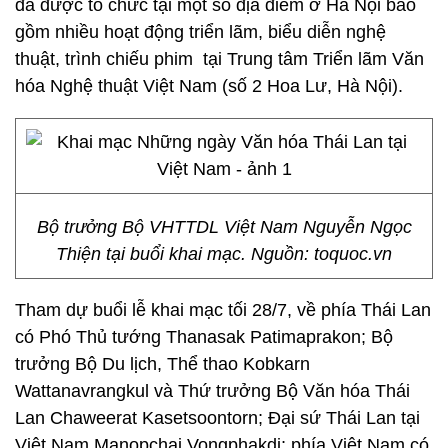
đã được tổ chức tại một số địa điểm ở Hà Nội bao
gồm nhiều hoạt động triển lãm, biểu diễn nghệ
thuật, trình chiếu phim tại Trung tâm Triển lãm Văn
hóa Nghệ thuật Việt Nam (số 2 Hoa Lư, Hà Nội).
Bộ trưởng Bộ VHTTDL Việt Nam Nguyễn Ngọc
Thiện tại buổi khai mạc. Nguồn: toquoc.vn
Tham dự buổi lễ khai mạc tối 28/7, về phía Thái Lan
có Phó Thủ tướng Thanasak Patimaprakon; Bộ
trưởng Bộ Du lịch, Thể thao Kobkarn
Wattanavrangkul và Thứ trưởng Bộ Văn hóa Thái
Lan Chaweerat Kasetsoontorn; Đại sứ Thái Lan tại
Việt Nam Manopchai Vongphakdi; phía Việt Nam có