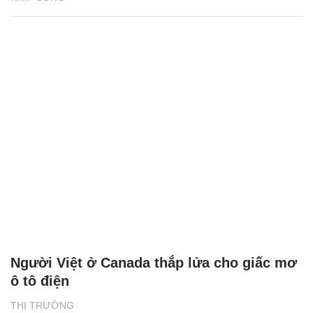
Người Việt ở Canada thắp lửa cho giấc mơ
ô tô điện
THỊ TRƯỜNG