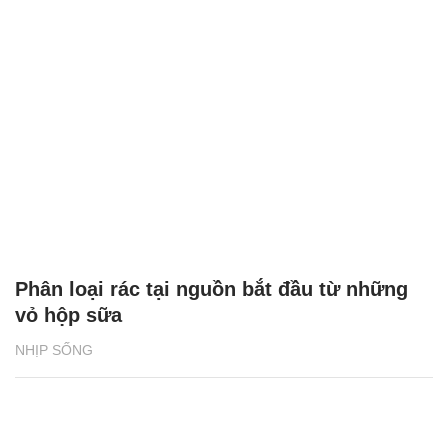
Phân loại rác tại nguồn bắt đầu từ những
vỏ hộp sữa
NHỊP SỐNG