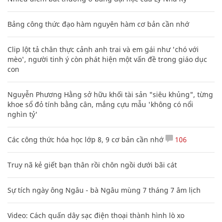
Bảng công thức đạo hàm nguyên hàm cơ bản cần nhớ
Clip lột tả chân thực cảnh anh trai và em gái như 'chó với
mèo', người tinh ý còn phát hiện một vấn đề trong giáo dục
con
Nguyễn Phương Hằng sở hữu khối tài sản "siêu khủng", từng
khoe sổ đỏ tính bằng cân, mắng cựu mẫu 'không có nổi
nghìn tỷ'
Các công thức hóa học lớp 8, 9 cơ bản cần nhớ
106
Truy nã kẻ giết bạn thân rồi chôn ngồi dưới bãi cát
Sự tích ngày ông Ngâu - bà Ngâu mùng 7 tháng 7 âm lịch
Video: Cách quấn dây sạc điện thoại thành hình lò xo