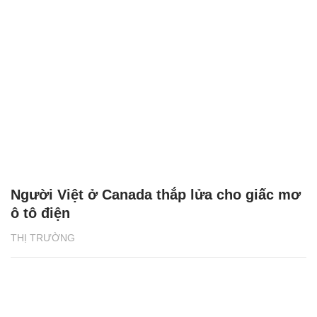
Người Việt ở Canada thắp lửa cho giấc mơ
ô tô điện
THỊ TRƯỜNG