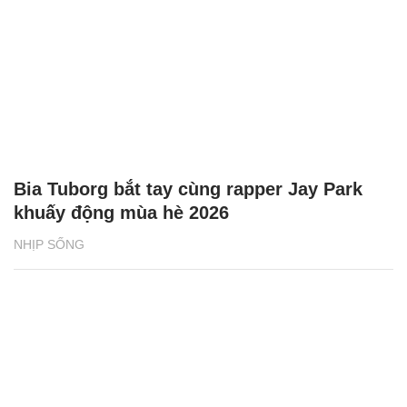
Bia Tuborg bắt tay cùng rapper Jay Park
khuấy động mùa hè 2026
NHỊP SỐNG