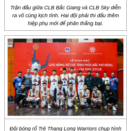
Trận đấu giữa CLB Bắc Giang và CLB Sky diễn
ra vô cùng kịch tính. Hai đội phải thi đấu thêm
hiệp phụ mới để phân thắng bại.
Đội bóng rổ Trẻ Thang Long Warriors chụp hình