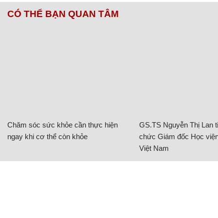
CÓ THỂ BẠN QUAN TÂM
Chăm sóc sức khỏe cần thực hiện
GS.TS Nguyễn Thị Lan ti
ngay khi cơ thể còn khỏe
chức Giám đốc Học viện
Việt Nam