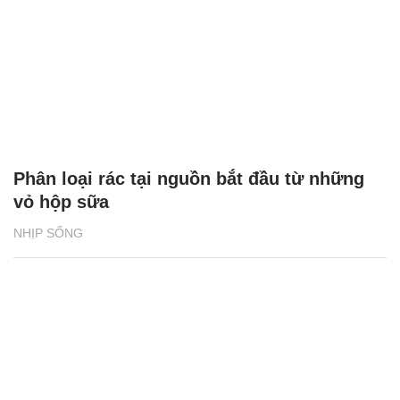
Phân loại rác tại nguồn bắt đầu từ những
vỏ hộp sữa
NHỊP SỐNG