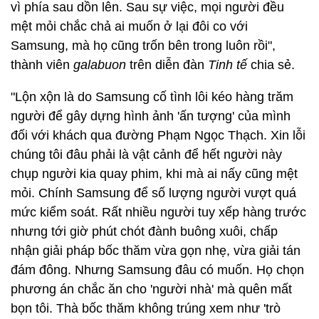
vì phía sau dồn lên. Sau sự việc, mọi người đều
mệt mỏi chắc chả ai muốn ở lại đôi co với
Samsung, mà họ cũng trốn bên trong luôn rồi",
thành viên
galabuon
trên diễn đàn
Tinh tế
chia sẻ.
"Lộn xộn là do Samsung cố tình lôi kéo hàng trăm
người để gây dựng hình ảnh 'ấn tượng' của mình
đối với khách qua đường Phạm Ngọc Thạch. Xin lỗi
chúng tôi đâu phải là vật cảnh để hết người này
chụp người kia quay phim, khi mà ai nấy cũng mệt
mỏi. Chính Samsung để số lượng người vượt quá
mức kiểm soát. Rất nhiều người tuy xếp hàng trước
nhưng tới giờ phút chót đành buông xuôi, chấp
nhận giải pháp bốc thăm vừa gọn nhẹ, vừa giải tán
đám đông. Nhưng Samsung đâu có muốn. Họ chọn
phương án chắc ăn cho 'người nhà' mà quên mất
bọn tôi. Thà bốc thăm không trúng xem như 'trò