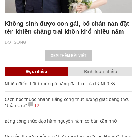
Không sinh được con gái, bố chán nản đặt
tên khiến chàng trai khốn khổ nhiều năm
ĐỜI SỐNG
XEM THÊM BÀI VIẾT
Đọc nhiều
Bình luận nhiều
Nhiều điểm bất thường ở bằng đại học của Lý Nhã Kỳ
Cách học thuộc nhanh Bảng công thức lượng giác bằng thơ,
"thần chú"
17
Bảng công thức đạo hàm nguyên hàm cơ bản cần nhớ
Nguyễn Phương Hằng sở hữu khối tài sản "siêu khủng", từng