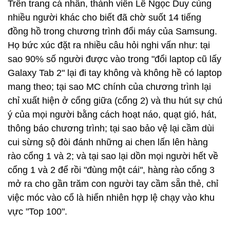
Trên trang cá nhân, thành viên Lê Ngọc Duy cùng
nhiều người khác cho biết đã chờ suốt 14 tiếng
đồng hồ trong chương trình đổi máy của Samsung.
Họ bức xúc đặt ra nhiều câu hỏi nghi vấn như: tại
sao 90% số người được vào trong "đổi laptop cũ lấy
Galaxy Tab 2" lại đi tay không và không hề có laptop
mang theo; tại sao MC chính của chương trình lại
chỉ xuất hiện ở cổng giữa (cổng 2) và thu hút sự chú
ý của mọi người bằng cách hoạt náo, quạt gió, hát,
thông báo chương trình; tại sao bảo vệ lại cầm dùi
cui sừng sộ đòi đánh những ai chen lấn lên hàng
rào cổng 1 và 2; và tại sao lại dồn mọi người hết về
cổng 1 và 2 để rồi "đùng một cái", hàng rào cổng 3
mở ra cho gần trăm con người tay cầm sẵn thẻ, chỉ
việc móc vào cổ là hiển nhiên hợp lệ chạy vào khu
vực "Top 100".