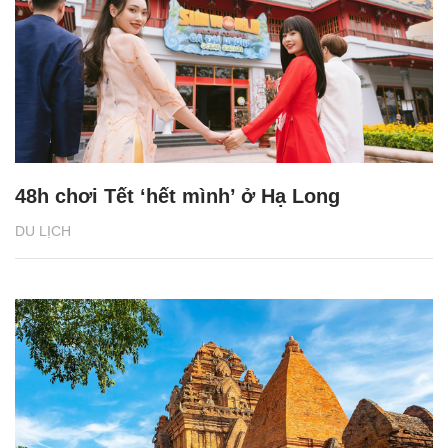
48h chơi Tết ‘hết mình’ ở Hạ Long
DU LỊCH