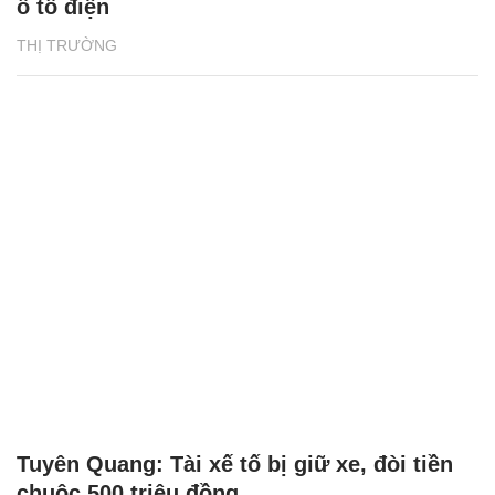
ô tô điện
THỊ TRƯỜNG
Tuyên Quang: Tài xế tố bị giữ xe, đòi tiền
chuộc 500 triệu đồng