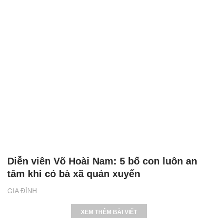
Diễn viên Võ Hoài Nam: 5 bố con luôn an
tâm khi có bà xã quán xuyến
GIA ĐÌNH
XEM THÊM BÀI VIẾT