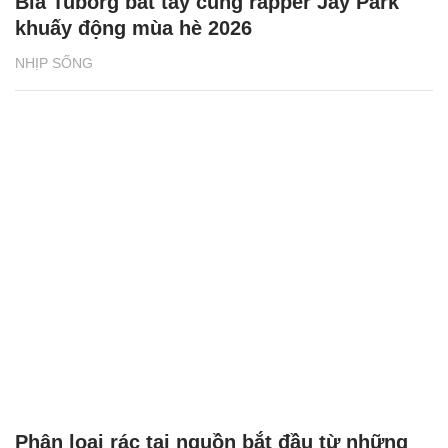
Bia Tuborg bắt tay cùng rapper Jay Park
khuấy động mùa hè 2026
NHỊP SỐNG
Phân loại rác tại nguồn bắt đầu từ những