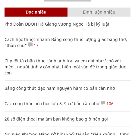
Đọc nhiều
Bình luận nhiều
Phó Đoàn ĐBQH Hà Giang Vương Ngọc Hà bị kỷ luật
Cách học thuộc nhanh Bảng công thức lượng giác bằng thơ,
"thần chú"
17
Clip lột tả chân thực cảnh anh trai và em gái như 'chó với
mèo', người tinh ý còn phát hiện một vấn đề trong giáo dục
con
Bảng công thức đạo hàm nguyên hàm cơ bản cần nhớ
Các công thức hóa học lớp 8, 9 cơ bản cần nhớ
106
20 số điện thoại ma ám bạn không bao giờ nên gọi
Nguyễn Phương Hằng sở hữu khối tài sản "siêu khủng", từng