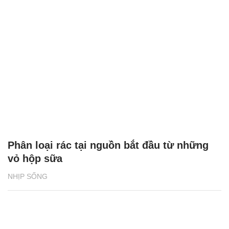
Phân loại rác tại nguồn bắt đầu từ những
vỏ hộp sữa
NHỊP SỐNG