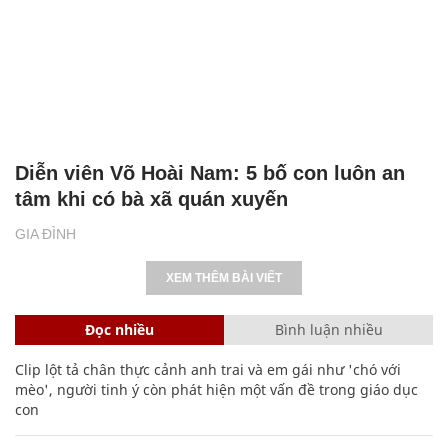
Diễn viên Võ Hoài Nam: 5 bố con luôn an
tâm khi có bà xã quán xuyến
GIA ĐÌNH
XEM THÊM BÀI VIẾT
Đọc nhiều
Bình luận nhiều
Clip lột tả chân thực cảnh anh trai và em gái như 'chó với
mèo', người tinh ý còn phát hiện một vấn đề trong giáo dục
con