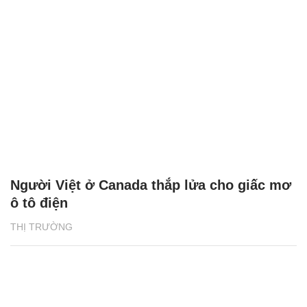
Người Việt ở Canada thắp lửa cho giấc mơ
ô tô điện
THỊ TRƯỜNG