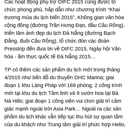
Các hoạt động phụ trợ DIFC 2015 cũng được tổ
chức phong phú, hấp dẫn như chương trình “Khai
trương mùa du lịch biển 2015”, Không gian văn hóa
cộng đồng (đường Trần Hưng Đạo, đầu Cầu Rồng),
triển lãm ảnh đẹp du lịch Đà Nẵng (đường Bạch
Đằng, đuôi Cầu Rồng), tổ chức đón các đoàn
Presstrip đến đưa tin về DIFC 2015, Ngày hội Văn
hóa - ẩm thực quốc tế Đà Nẵng 2015…
TP có thêm các sản phẩm du lịch mới trong tháng
4/2015 như bến đỗ du thuyền DHC Marina; giai
đoạn 1 khu Làng Pháp với 169 phòng, 2 công trình
mới tại khu du lịch Tâm linh và 9 vườn hoa tại Bà
Nà Hills; giai đoạn 1 công viên vui chơi giải trí cảm
giác mạnh ngoài trời Asia Park… Ngoài ra các sản
phẩm du lịch khác vẫn tiếp tục thu hút sự quan tâm
của du khách như Trung tâm giải trí phức hợp Helio,