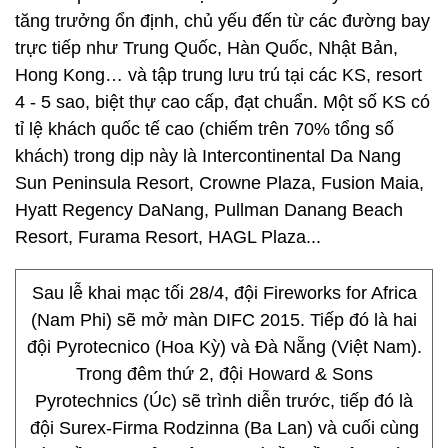
tăng trưởng ổn định, chủ yếu đến từ các đường bay
trực tiếp như Trung Quốc, Hàn Quốc, Nhật Bản,
Hong Kong… và tập trung lưu trú tại các KS, resort
4 - 5 sao, biệt thự cao cấp, đạt chuẩn. Một số KS có
tỉ lệ khách quốc tế cao (chiếm trên 70% tổng số
khách) trong dịp này là Intercontinental Da Nang
Sun Peninsula Resort, Crowne Plaza, Fusion Maia,
Hyatt Regency DaNang, Pullman Danang Beach
Resort, Furama Resort, HAGL Plaza...
Sau lễ khai mạc tối 28/4, đội Fireworks for Africa
(Nam Phi) sẽ mở màn DIFC 2015. Tiếp đó là hai
đội Pyrotecnico (Hoa Kỳ) và Đà Nẵng (Việt Nam).
Trong đêm thứ 2, đội Howard & Sons
Pyrotechnics (Úc) sẽ trình diễn trước, tiếp đó là
đội Surex-Firma Rodzinna (Ba Lan) và cuối cùng