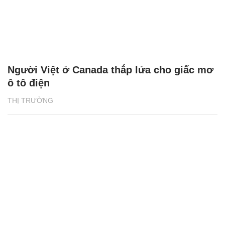
Người Việt ở Canada thắp lửa cho giấc mơ
ô tô điện
THỊ TRƯỜNG