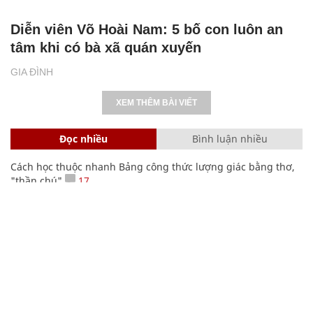
Diễn viên Võ Hoài Nam: 5 bố con luôn an
tâm khi có bà xã quán xuyến
GIA ĐÌNH
XEM THÊM BÀI VIẾT
Đọc nhiều
Bình luận nhiều
Cách học thuộc nhanh Bảng công thức lượng giác bằng thơ,
"thần chú"
17
Bảng công thức đạo hàm nguyên hàm cơ bản cần nhớ
Clip lột tả chân thực cảnh anh trai và em gái như 'chó với
mèo', người tinh ý còn phát hiện một vấn đề trong giáo dục
con