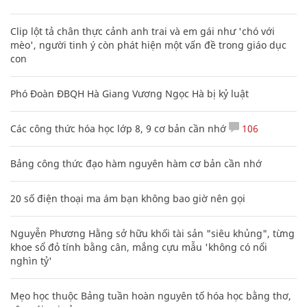
Clip lột tả chân thực cảnh anh trai và em gái như 'chó với
mèo', người tinh ý còn phát hiện một vấn đề trong giáo dục
con
Phó Đoàn ĐBQH Hà Giang Vương Ngọc Hà bị kỷ luật
Các công thức hóa học lớp 8, 9 cơ bản cần nhớ
106
Bảng công thức đạo hàm nguyên hàm cơ bản cần nhớ
20 số điện thoại ma ám bạn không bao giờ nên gọi
Nguyễn Phương Hằng sở hữu khối tài sản "siêu khủng", từng
khoe sổ đỏ tính bằng cân, mắng cựu mẫu 'không có nổi
nghìn tỷ'
Mẹo học thuộc Bảng tuần hoàn nguyên tố hóa học bằng thơ,