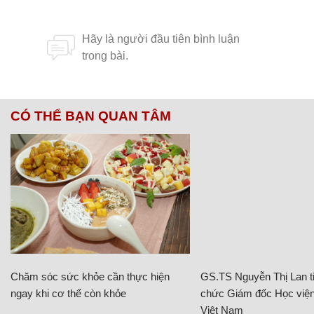
CÓ THỂ BẠN QUAN TÂM
Chăm sóc sức khỏe cần thực hiện
GS.TS Nguyễn Thị Lan ti
ngay khi cơ thể còn khỏe
chức Giám đốc Học viện
Việt Nam