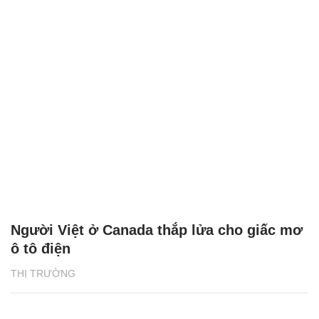
Người Việt ở Canada thắp lửa cho giấc mơ
ô tô điện
THỊ TRƯỜNG