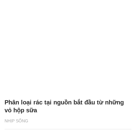
Phân loại rác tại nguồn bắt đầu từ những
vỏ hộp sữa
NHỊP SỐNG