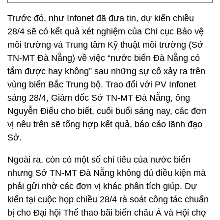
Trước đó, như Infonet đã đưa tin, dự kiến chiều
28/4 sẽ có kết quả xét nghiệm của Chi cục Bảo vệ
môi trường và Trung tâm Kỹ thuật môi trường (Sở
TN-MT Đà Nẵng) về việc “nước biển Đà Nẵng có
tắm được hay không” sau những sự cố xảy ra trên
vùng biển Bắc Trung bộ. Trao đổi với PV Infonet
sáng 28/4, Giám đốc Sở TN-MT Đà Nẵng, ông
Nguyễn Điểu cho biết, cuối buổi sáng nay, các đơn
vị nêu trên sẽ tổng hợp kết quả, báo cáo lãnh đạo
Sở.
Ngoài ra, còn có một số chỉ tiêu của nước biển
nhưng Sở TN-MT Đà Nẵng không đủ điều kiện mà
phải gửi nhờ các đơn vị khác phân tích giúp. Dự
kiến tại cuộc họp chiều 28/4 rà soát công tác chuẩn
bị cho Đại hội Thể thao bãi biển châu Á và Hội chợ