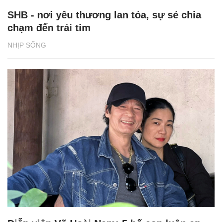
SHB - nơi yêu thương lan tỏa, sự sẻ chia
chạm đến trái tim
NHỊP SỐNG