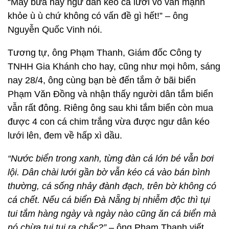
“Mấy bữa nay ngư dân kéo cá lưới vô vẫn mạnh
khỏe ù ù chứ không có vấn đề gì hết!” – ông
Nguyễn Quốc Vinh nói.
Tương tự, ông Phạm Thanh, Giám đốc Công ty
TNHH Gia Khánh cho hay, cũng như mọi hôm, sáng
nay 28/4, ông cùng bạn bè đến tắm ở bãi biển
Phạm Văn Đồng và nhận thấy người dân tắm biển
vẫn rất đông. Riêng ông sau khi tắm biển còn mua
được 4 con cá chim trắng vừa được ngư dân kéo
lưới lên, đem về hấp xì dầu.
“Nước biển trong xanh, từng đàn cá lớn bé vẫn bơi
lội. Dân chài lưới gần bờ vẫn kéo cá vào bán bình
thường, cá sống nhảy đành đạch, trên bờ không có
cá chết. Nếu cá biển Đà Nẵng bị nhiễm độc thì tụi
tui tắm hàng ngày và ngày nào cũng ăn cá biển mà
nó chừa tụi tui ra chắc?”
– ông Phạm Thanh viết