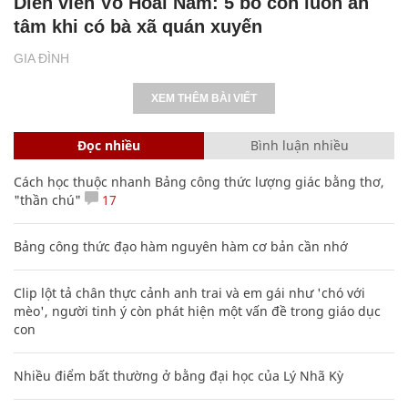
Diễn viên Võ Hoài Nam: 5 bố con luôn an
tâm khi có bà xã quán xuyến
GIA ĐÌNH
XEM THÊM BÀI VIẾT
Đọc nhiều
Bình luận nhiều
Cách học thuộc nhanh Bảng công thức lượng giác bằng thơ,
"thần chú"
17
Bảng công thức đạo hàm nguyên hàm cơ bản cần nhớ
Clip lột tả chân thực cảnh anh trai và em gái như 'chó với
mèo', người tinh ý còn phát hiện một vấn đề trong giáo dục
con
Nhiều điểm bất thường ở bằng đại học của Lý Nhã Kỳ