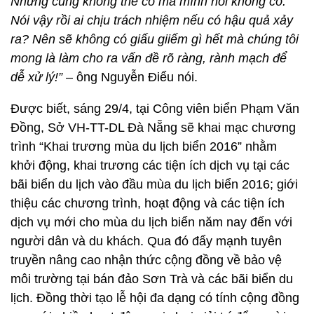
Nhưng cũng không thể có mà mình nói không có.
Nói vậy rồi ai chịu trách nhiệm nếu có hậu quả xảy
ra? Nên sẽ không có giấu giiếm gì hết mà chúng tôi
mong là làm cho ra vấn đề rõ ràng, rành mạch để
dễ xử lý!”
– ông Nguyễn Điểu nói.
Được biết, sáng 29/4, tại Công viên biển Phạm Văn
Đồng, Sở VH-TT-DL Đà Nẵng sẽ khai mạc chương
trình “Khai trương mùa du lịch biển 2016” nhằm
khởi động, khai trương các tiện ích dịch vụ tại các
bãi biển du lịch vào đầu mùa du lịch biển 2016; giới
thiệu các chương trình, hoạt động và các tiện ích
dịch vụ mới cho mùa du lịch biển năm nay đến với
người dân và du khách. Qua đó đẩy mạnh tuyên
truyền nâng cao nhận thức cộng đồng về bảo vệ
môi trường tại bán đảo Sơn Trà và các bãi biển du
lịch. Đồng thời tạo lễ hội đa dạng có tính cộng đồng