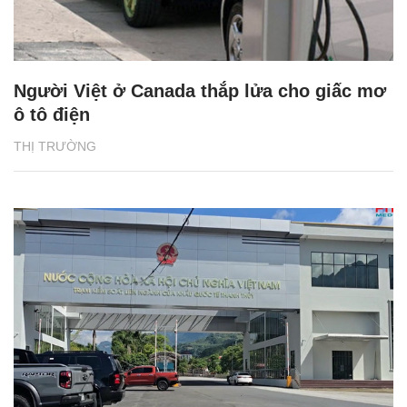
Người Việt ở Canada thắp lửa cho giấc mơ
ô tô điện
THỊ TRƯỜNG