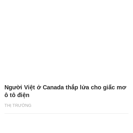
Người Việt ở Canada thắp lửa cho giấc mơ
ô tô điện
THỊ TRƯỜNG