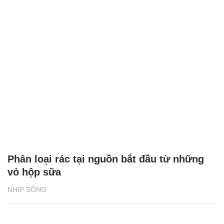
Phân loại rác tại nguồn bắt đầu từ những
vỏ hộp sữa
NHỊP SỐNG