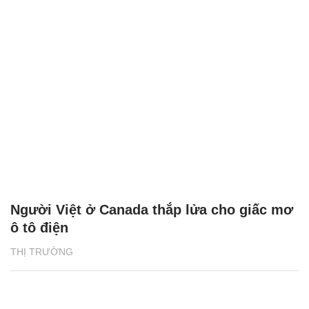
Người Việt ở Canada thắp lửa cho giấc mơ
ô tô điện
THỊ TRƯỜNG