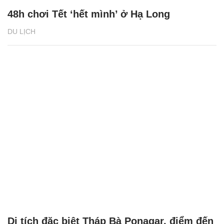
48h chơi Tết ‘hết mình’ ở Hạ Long
DU LỊCH
Di tích đặc biệt Tháp Bà Ponagar, điểm đến