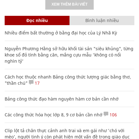
XEM THÊM BÀI VIẾT
Đọc nhiều
Bình luận nhiều
Nhiều điểm bất thường ở bằng đại học của Lý Nhã Kỳ
Nguyễn Phương Hằng sở hữu khối tài sản "siêu khủng", từng
khoe sổ đỏ tính bằng cân, mắng cựu mẫu 'không có nổi
nghìn tỷ'
Cách học thuộc nhanh Bảng công thức lượng giác bằng thơ,
"thần chú"
17
Bảng công thức đạo hàm nguyên hàm cơ bản cần nhớ
Các công thức hóa học lớp 8, 9 cơ bản cần nhớ
106
Clip lột tả chân thực cảnh anh trai và em gái như 'chó với
mèo', người tinh ý còn phát hiện một vấn đề trong giáo dục