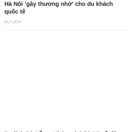
Hà Nội 'gây thương nhớ' cho du khách
quốc tế
DU LỊCH