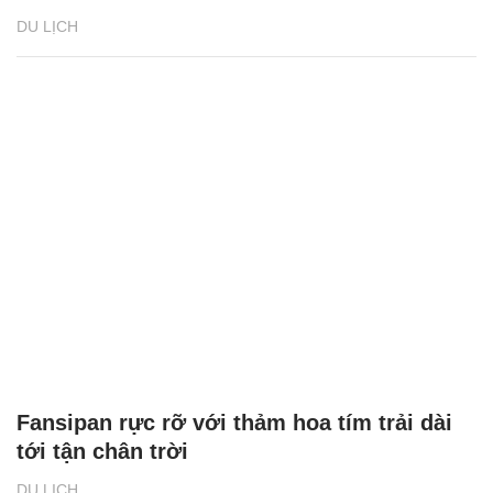
DU LỊCH
Fansipan rực rỡ với thảm hoa tím trải dài
tới tận chân trời
DU LỊCH