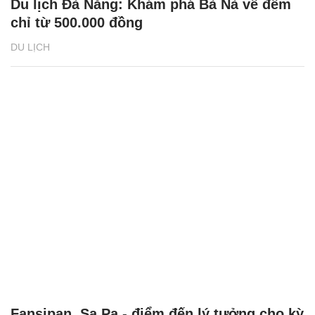
Du lịch Đà Nẵng: Khám phá Bà Nà về đêm
chỉ từ 500.000 đồng
DU LỊCH
Fansipan, Sa Pa - điểm đến lý tưởng cho kỳ