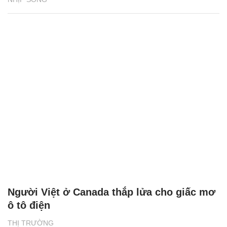
Người Việt ở Canada thắp lửa cho giấc mơ
ô tô điện
THỊ TRƯỜNG