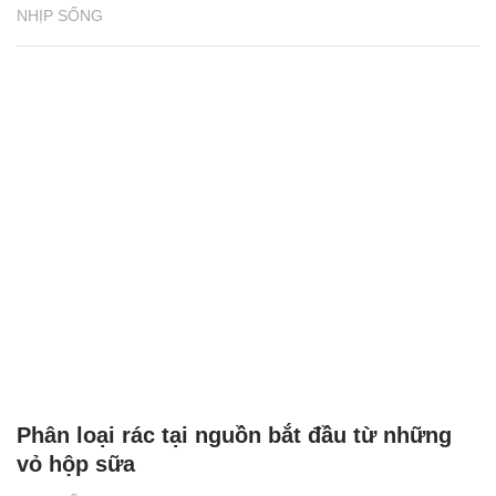
NHỊP SỐNG
Phân loại rác tại nguồn bắt đầu từ những
vỏ hộp sữa