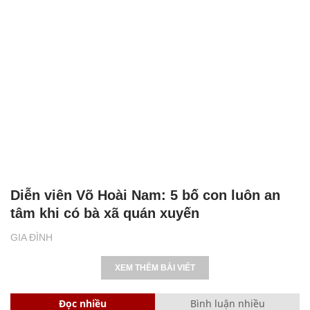
Diễn viên Võ Hoài Nam: 5 bố con luôn an
tâm khi có bà xã quán xuyến
GIA ĐÌNH
XEM THÊM BÀI VIẾT
Đọc nhiều
Bình luận nhiều