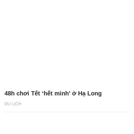
48h chơi Tết ‘hết mình’ ở Hạ Long
DU LỊCH