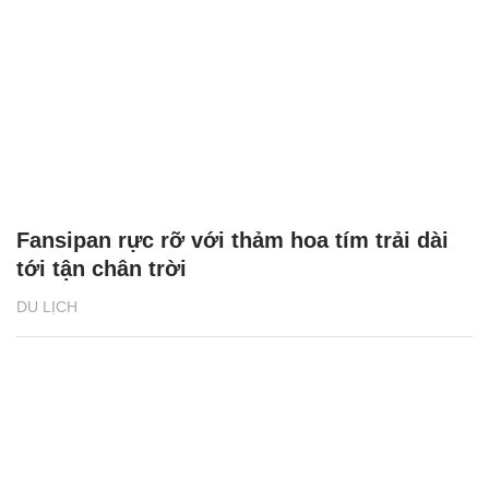
Fansipan rực rỡ với thảm hoa tím trải dài
tới tận chân trời
DU LỊCH