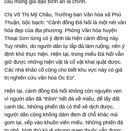
cầu mong gia đạo bình an là chính.
Chị Võ Thị Mỹ Châu, Trưởng ban Văn hóa xã Phú
Thuận, bộc bạch: “Cánh đồng Đá Nổi là một nét văn
hóa đẹp của địa phương. Phòng Văn hóa huyện
Thoại Sơn từng có ý định tái hiện cánh đồng này.
Tuy nhiên, do người dân tự lấp đá làm ruộng, nên ý
định khó thực hiện. Hiện tại, trong miếu Đá Nổi vẫn
giữ được những hiện vật là cổ vật khai quật được.
Các nhà khảo cổ cũng cho biết khu vực này có giá
trị nghiên cứu văn hóa Óc Eo”.
Hiện tại, cánh đồng Đá Nổi không còn nguyên vẹn
vì người dân đã “thỉnh” hết đá về miếu, để lấy đất
canh tác. Những phiến đá có thể xê dịch được,
người dân cũng không dám đem đi chỗ khác mà
gom lại, xếp vào khuôn viên miếu. Những phiến đá
to nhỏ, hình thù kỳ dị nhưng quen thuộc vẫn được