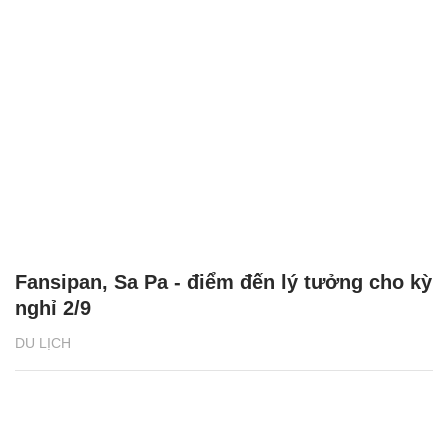
Fansipan, Sa Pa - điểm đến lý tưởng cho kỳ
nghỉ 2/9
DU LỊCH