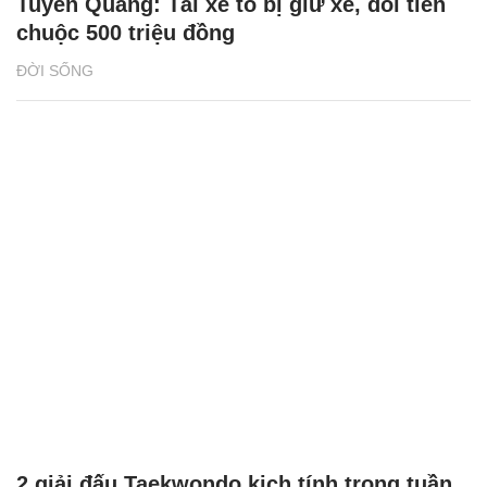
Tuyên Quang: Tài xế tố bị giữ xe, đòi tiền
chuộc 500 triệu đồng
ĐỜI SỐNG
2 giải đấu Taekwondo kịch tính trong tuần