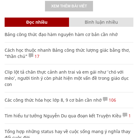
XEM THÊM BÀI VIẾT
Đọc nhiều
Bình luận nhiều
Bảng công thức đạo hàm nguyên hàm cơ bản cần nhớ
Cách học thuộc nhanh Bảng công thức lượng giác bằng thơ,
"thần chú"
17
Clip lột tả chân thực cảnh anh trai và em gái như 'chó với
mèo', người tinh ý còn phát hiện một vấn đề trong giáo dục
con
Các công thức hóa học lớp 8, 9 cơ bản cần nhớ
106
Tìm hiểu tư tưởng Nguyễn Du qua đoạn kết Truyện Kiều
1
Tổng hợp những status hay về cuộc sống mang ý nghĩa thay
đổi cuộc đời