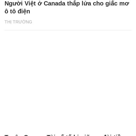
Người Việt ở Canada thắp lửa cho giấc mơ
ô tô điện
THỊ TRƯỜNG