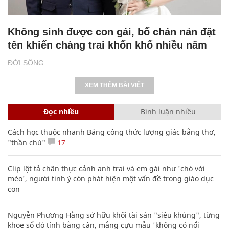
Không sinh được con gái, bố chán nản đặt
tên khiến chàng trai khốn khổ nhiều năm
ĐỜI SỐNG
XEM THÊM BÀI VIẾT
Đọc nhiều
Bình luận nhiều
Cách học thuộc nhanh Bảng công thức lượng giác bằng thơ,
"thần chú"
17
Clip lột tả chân thực cảnh anh trai và em gái như 'chó với
mèo', người tinh ý còn phát hiện một vấn đề trong giáo dục
con
Nguyễn Phương Hằng sở hữu khối tài sản "siêu khủng", từng
khoe sổ đỏ tính bằng cân, mắng cựu mẫu 'không có nổi