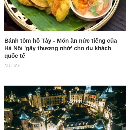
Bánh tôm hồ Tây - Món ăn nức tiếng của
Hà Nội 'gây thương nhớ' cho du khách
quốc tế
DU LỊCH