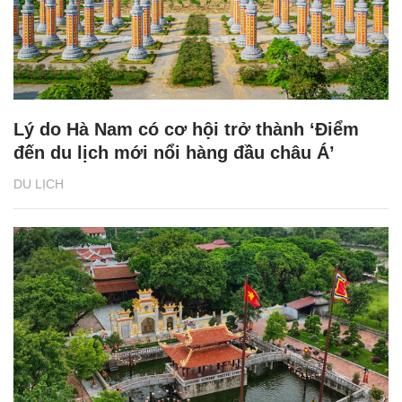
Lý do Hà Nam có cơ hội trở thành ‘Điểm
đến du lịch mới nổi hàng đầu châu Á’
DU LỊCH