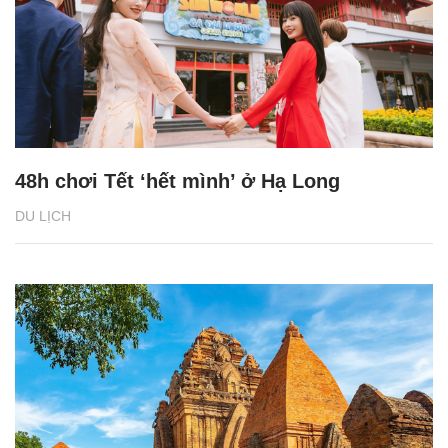
48h chơi Tết ‘hết mình’ ở Hạ Long
DU LỊCH