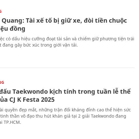
G
Quang: Tài xế tố bị giữ xe, đòi tiền chuộc
riệu đồng
iệc có dấu hiệu cưỡng đoạt tài sản và chiếm giữ phương tiện trái
t đang gây bức xúc trong giới vận tải.
NG
 đấu Taekwondo kịch tính trong tuần lễ thể
ủa CJ K Festa 2025
i quyền đẹp mắt, những trận đối kháng đỉnh cao thể hiện sức
tinh thần võ đạo thu hút khán giả tại 2 giải Taekwondo đang
tại TP.HCM.