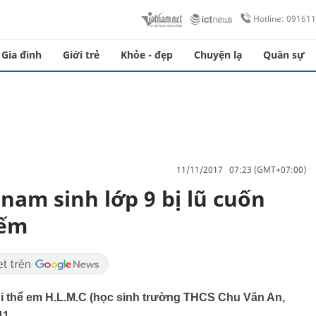
Hotline: 09161
Gia đình
Giới trẻ
Khỏe - đẹp
Chuyện lạ
Quân sự
11/11/2017 07:23 (GMT+07:00)
 nam sinh lớp 9 bị lũ cuốn
iếm
 thi thể em H.L.M.C (học sinh trường THCS Chu Văn An,
11.