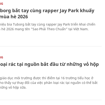
NG
uborg bắt tay cùng rapper Jay Park khuấy
mùa hè 2026
iệu bia Tuborg bắt tay cùng rapper Jay Park triển khai chiến
 hè 2026 mang tên "Sao Phải Theo Chuẩn” tại Việt Nam.
NG
loại rác tại nguồn bắt đầu từ những vỏ hộp
giáo dục môi trường được thí điểm tại 16 trường tiểu học ở
o thấy sự thay đổi của việc phân loại rác tại nguồn có thể bắt
hững vỏ hộp sữa.