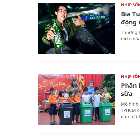
NHỊP SỐ
Bia T
động 
Thương h
dịch mùa
NHỊP SỐ
Phân 
sữa
Mô hình 
TPHCM ch
đầu từ n