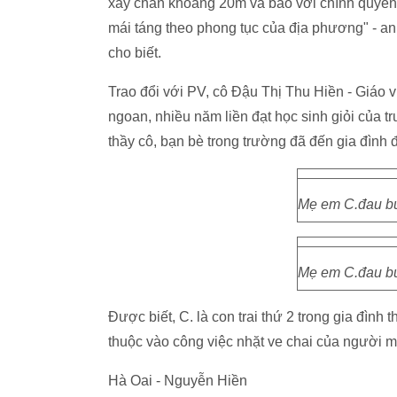
xảy chân khoảng 20m và báo với chính quyền 
mái táng theo phong tục của địa phương" - an
cho biết.
Trao đổi với PV, cô Đậu Thị Thu Hiền - Giáo v
ngoan, nhiều năm liền đạt học sinh giỏi của t
thầy cô, bạn bè trong trường đã đến gia đình đ
Mẹ em C.đau buồ
Mẹ em C.đau buồ
Được biết, C. là con trai thứ 2 trong gia đìn
thuộc vào công việc nhặt ve chai của người m
Hà Oai - Nguyễn Hiền