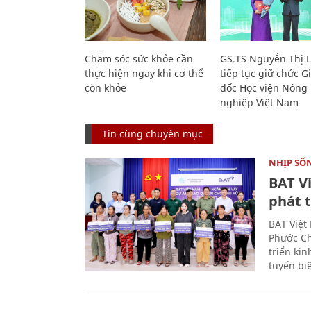
Chăm sóc sức khỏe cần
GS.TS Nguyễn Thị 
thực hiện ngay khi cơ thể
tiếp tục giữ chức 
còn khỏe
đốc Học viện Nông
nghiệp Việt Nam
Tin cùng chuyên mục
NHỊP SỐ
BAT V
phát t
BAT Việt
Phước Ch
triển ki
tuyến bi