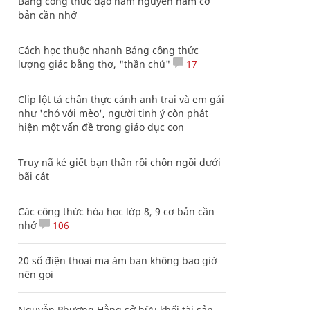
Bảng công thức đạo hàm nguyên hàm cơ
bản cần nhớ
Cách học thuộc nhanh Bảng công thức
lượng giác bằng thơ, "thần chú"
17
Clip lột tả chân thực cảnh anh trai và em gái
như 'chó với mèo', người tinh ý còn phát
hiện một vấn đề trong giáo dục con
Truy nã kẻ giết bạn thân rồi chôn ngồi dưới
bãi cát
Các công thức hóa học lớp 8, 9 cơ bản cần
nhớ
106
20 số điện thoại ma ám bạn không bao giờ
nên gọi
Nguyễn Phương Hằng sở hữu khối tài sản