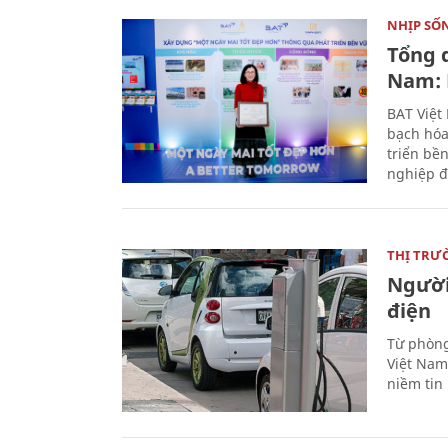
NHỊP SỐ
Tổng 
Nam: 
BAT Việt
bạch hóa
triển bề
nghiệp đ
THỊ TRƯ
Người
điện
Từ phòng
Việt Nam 
niềm tin