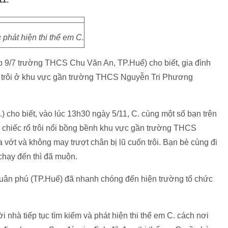
 phát hiện thi thể em C.
p 9/7 trường THCS Chu Văn An, TP.Huế) cho biết, gia đình
uốn trôi ở khu vực gần trường THCS Nguyễn Tri Phương
) cho biết, vào lúc 13h30 ngày 5/11, C. cùng một số bạn trên
u chiếc rổ trôi nổi bồng bềnh khu vực gần trường THCS
vớt và không may trượt chân bị lũ cuốn trôi. Bạn bè cùng đi
chạy đến thì đã muộn.
ân phú (TP.Huế) đã nhanh chóng đến hiện trường tổ chức
i nhà tiếp tục tìm kiếm và phát hiện thi thể em C. cách nơi