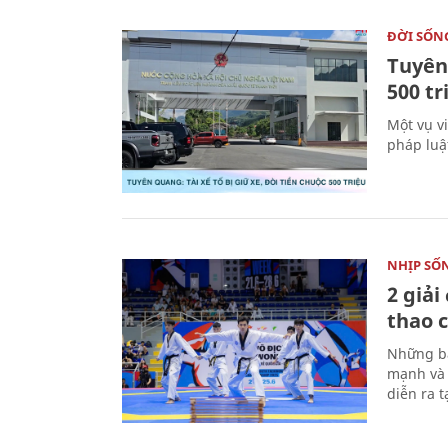
ĐỜI SỐN
Tuyên 
500 t
Một vụ v
pháp luậ
NHỊP SỐ
2 giải
thao c
Những bà
mạnh và 
diễn ra 