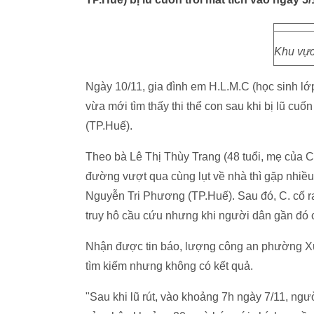
Khu vực
Ngày 10/11, gia đình em H.L.M.C (học sinh lớ
vừa mới tìm thấy thi thể con sau khi bị lũ c
(TP.Huế).
Theo bà Lê Thị Thùy Trang (48 tuổi, mẹ của C.
đường vượt qua cùng lụt về nhà thì gặp nhiề
Nguyễn Tri Phương (TP.Huế). Sau đó, C. cố ra 
truy hô cầu cứu nhưng khi người dân gần đó 
Nhận được tin báo, lượng công an phường Xu
tìm kiếm nhưng không có kết quả.
"Sau khi lũ rút, vào khoảng 7h ngày 7/11, ngườ