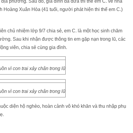
địa phương. Sau đó, gia đình đã đưa thi thể em C. về nhà
h Hoàng Xuân Hòa (41 tuổi, người phát hiện thi thể em C.)
iên chủ nhiệm lớp 9/7 chia sẻ, em C. là một học sinh chăm
rường. Sau khi nhận được thông tin em gặp nạn trong lũ, các
ộng viên, chia sẻ cùng gia đình.
n vì con trai xảy chân trong lũ
n vì con trai xảy chân trong lũ
h thuộc diện hộ nghèo, hoàn cảnh vô khó khăn và thu nhập phụ
ẹ.