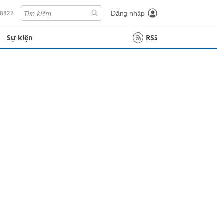
18822
Đăng nhập
Sự kiện
RSS