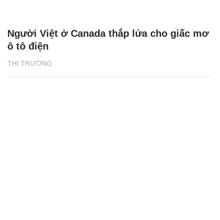
Người Việt ở Canada thắp lửa cho giấc mơ
ô tô điện
THỊ TRƯỜNG