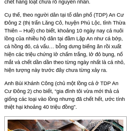
chết hàng loạt chưa rõ nguyên nhân.
Cụ thể, theo người dân tại tổ dân phố (TDP) An Cư
Đông 2 (thị trấn Lăng Cô, huyện Phú Lộc, tỉnh Thừa
Thiên – Huế) cho biết, khoảng 10 ngày nay cá nuôi
lồng của nhiều hộ dân tại đầm Lập An như cá bớp,
cá hồng đỏ, cá vẩu… bỗng dưng biếng ăn rồi xuất
hiện các triệu chứng lở chấm trắng, lở đỏ bụng, nổ
mắt và chết dần dần theo từng ngày nhất là cá nhỏ,
hiện tượng này trước đây chưa từng xảy ra.
Anh Bùi Khánh Công (chủ một lồng cá ở TDP An
Cư Đông 2) cho biết, “gia đình tôi vừa mới thả cá
giống các loại vào lồng nhưng đã chết hết, ước tính
thiệt hại khoảng 40 triệu đồng”.