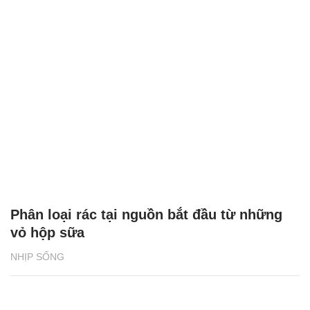
Phân loại rác tại nguồn bắt đầu từ những
vỏ hộp sữa
NHỊP SỐNG