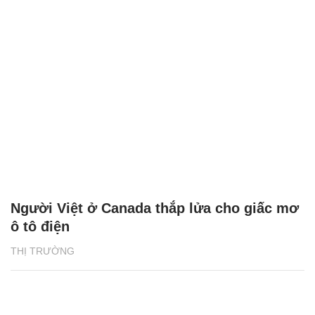
Người Việt ở Canada thắp lửa cho giấc mơ
ô tô điện
THỊ TRƯỜNG