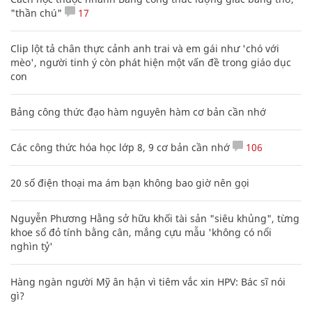
"thần chú"
17
Clip lột tả chân thực cảnh anh trai và em gái như 'chó với
mèo', người tinh ý còn phát hiện một vấn đề trong giáo dục
con
Bảng công thức đạo hàm nguyên hàm cơ bản cần nhớ
Các công thức hóa học lớp 8, 9 cơ bản cần nhớ
106
20 số điện thoại ma ám bạn không bao giờ nên gọi
Nguyễn Phương Hằng sở hữu khối tài sản "siêu khủng", từng
khoe sổ đỏ tính bằng cân, mắng cựu mẫu 'không có nổi
nghìn tỷ'
Hàng ngàn người Mỹ ân hận vì tiêm vắc xin HPV: Bác sĩ nói
gì?