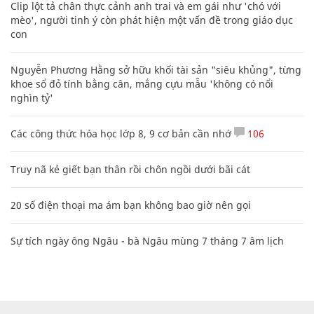
Clip lột tả chân thực cảnh anh trai và em gái như 'chó với
mèo', người tinh ý còn phát hiện một vấn đề trong giáo dục
con
Nguyễn Phương Hằng sở hữu khối tài sản "siêu khủng", từng
khoe sổ đỏ tính bằng cân, mắng cựu mẫu 'không có nổi
nghìn tỷ'
Các công thức hóa học lớp 8, 9 cơ bản cần nhớ
106
Truy nã kẻ giết bạn thân rồi chôn ngồi dưới bãi cát
20 số điện thoại ma ám bạn không bao giờ nên gọi
Sự tích ngày ông Ngâu - bà Ngâu mùng 7 tháng 7 âm lịch