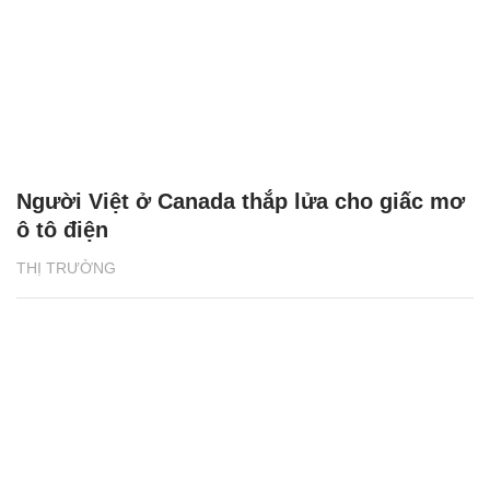
Người Việt ở Canada thắp lửa cho giấc mơ
ô tô điện
THỊ TRƯỜNG