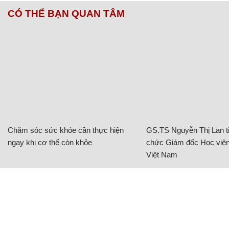
CÓ THỂ BẠN QUAN TÂM
Chăm sóc sức khỏe cần thực hiện
GS.TS Nguyễn Thị Lan ti
ngay khi cơ thể còn khỏe
chức Giám đốc Học viện
Việt Nam