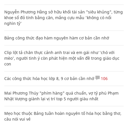
Nguyễn Phương Hằng sở hữu khối tài sản "siêu khủng", từng
khoe sổ đỏ tính bằng cân, mắng cựu mẫu 'không có nổi
nghìn tỷ'
Bảng công thức đạo hàm nguyên hàm cơ bản cần nhớ
Clip lột tả chân thực cảnh anh trai và em gái như 'chó với
mèo', người tinh ý còn phát hiện một vấn đề trong giáo dục
con
Các công thức hóa học lớp 8, 9 cơ bản cần nhớ
106
Mai Phương Thúy "phím hàng" quá chuẩn, vợ tỷ phú Phạm
Nhật Vượng giành lại vị trí top 5 người giàu nhất
Mẹo học thuộc Bảng tuần hoàn nguyên tố hóa học bằng thơ,
câu nói vui vẻ