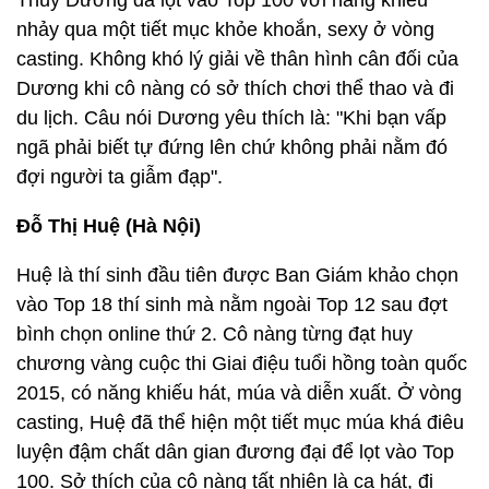
Thùy Dương đã lọt vào Top 100 với năng khiếu
nhảy qua một tiết mục khỏe khoắn, sexy ở vòng
casting. Không khó lý giải về thân hình cân đối của
Dương khi cô nàng có sở thích chơi thể thao và đi
du lịch. Câu nói Dương yêu thích là: "Khi bạn vấp
ngã phải biết tự đứng lên chứ không phải nằm đó
đợi người ta giẫm đạp".
Đỗ Thị Huệ (Hà Nội)
Huệ là thí sinh đầu tiên được Ban Giám khảo chọn
vào Top 18 thí sinh mà nằm ngoài Top 12 sau đợt
bình chọn online thứ 2. Cô nàng từng đạt huy
chương vàng cuộc thi Giai điệu tuổi hồng toàn quốc
2015, có năng khiếu hát, múa và diễn xuất. Ở vòng
casting, Huệ đã thể hiện một tiết mục múa khá điêu
luyện đậm chất dân gian đương đại để lọt vào Top
100. Sở thích của cô nàng tất nhiên là ca hát, đi