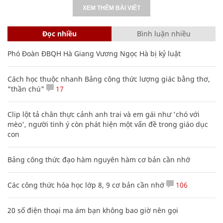
XEM THÊM BÀI VIẾT
Đọc nhiều
Bình luận nhiều
Phó Đoàn ĐBQH Hà Giang Vương Ngọc Hà bị kỷ luật
Cách học thuộc nhanh Bảng công thức lượng giác bằng thơ,
"thần chú"
17
Clip lột tả chân thực cảnh anh trai và em gái như 'chó với
mèo', người tinh ý còn phát hiện một vấn đề trong giáo dục
con
Bảng công thức đạo hàm nguyên hàm cơ bản cần nhớ
Các công thức hóa học lớp 8, 9 cơ bản cần nhớ
106
20 số điện thoại ma ám bạn không bao giờ nên gọi