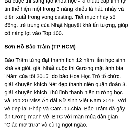
Ba cuộc thi sáng tạo khoa học - kĩ thuật cấp tỉnh tự
tin thể hiện một trong 3 năng khiếu là hát, nhảy và
diễn xuất trong vòng casting. Tiết mục nhảy sôi
động, trẻ trung của Nhật Nguyệt khá ấn tượng, giúp
cô nàng lọt vào Top 100.
Sơn Hồ Bảo Trâm (TP HCM)
Bảo Trâm từng đạt thành tích 12 năm liền học sinh
khá và giỏi, giải Nhất cuộc thi Gương mặt ảnh bìa
"Năm của tôi 2015" do báo Hoa Học Trò tổ chức,
giải Khuyến khích Nét đẹp thanh niên quận đoàn 3,
giải Khuyến khích Thủ lĩnh thanh niên trường học
và Top 20 Miss Áo dài Nữ sinh Việt Nam 2016. Với
vẻ đẹp lai Pháp và Cam-pu-chia, Bảo Trâm đã gây
ấn tượng mạnh với BTC với màn múa dân gian
“Giấc mơ trưa” vô cùng ngọt ngào.