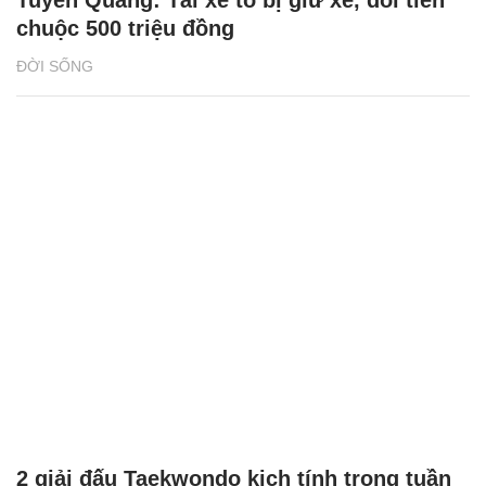
Tuyên Quang: Tài xế tố bị giữ xe, đòi tiền
chuộc 500 triệu đồng
ĐỜI SỐNG
2 giải đấu Taekwondo kịch tính trong tuần