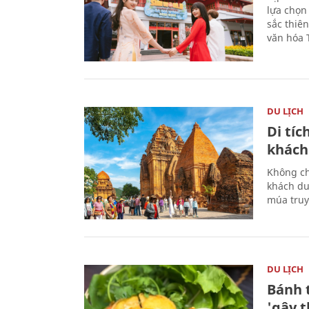
lựa chọn
sắc thiê
văn hóa 
DU LỊCH
Di tí
khách
Không ch
khách du
múa truy
DU LỊCH
Bánh 
'gây 