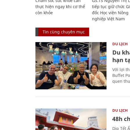
Chăm sóc sức khỏe cần
GS.TS Nguyễn Thị 
thực hiện ngay khi cơ thể
tiếp tục giữ chức 
còn khỏe
đốc Học viện Nông
nghiệp Việt Nam
Tin cùng chuyên mục
DU LỊCH
Du kh
hạn t
Với lợi t
Buffet P
quen thu
DU LỊCH
48h ch
Dịp Tết 