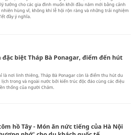
 lý tưởng cho các gia đình muốn khởi đầu năm mới bằng cảnh
n nhiên hùng vĩ, không khí lễ hội rộn ràng và những trải nghiệm
Tết đầy ý nghĩa.
ch đặc biệt Tháp Bà Ponagar, điểm đến hút
ỉ là nơi linh thiêng, Tháp Bà Ponagar còn là điểm thu hút du
 lịch trong và ngoài nước bởi kiến trúc độc đáo cùng các điệu
ền thống của người Chăm.
tôm hồ Tây - Món ăn nức tiếng của Hà Nội
thương nhớ' cho du khách quốc tế