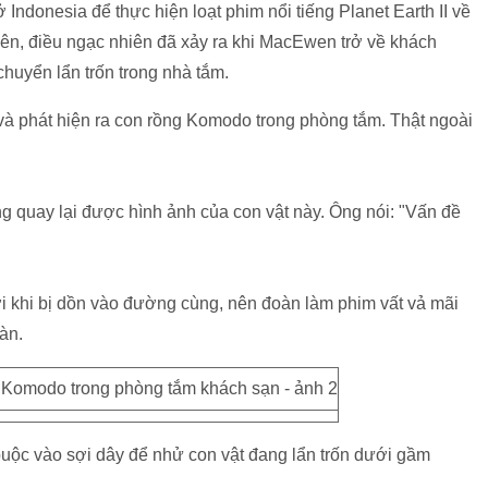
donesia để thực hiện loạt phim nổi tiếng Planet Earth II về
ên, điều ngạc nhiên đã xảy ra khi MacEwen trở về khách
chuyển lẩn trốn trong nhà tắm.
và phát hiện ra con rồng Komodo trong phòng tắm. Thật ngoài
quay lại được hình ảnh của con vật này. Ông nói: "Vấn đề
 khi bị dồn vào đường cùng, nên đoàn làm phim vất vả mãi
àn.
uộc vào sợi dây để nhử con vật đang lẩn trốn dưới gầm