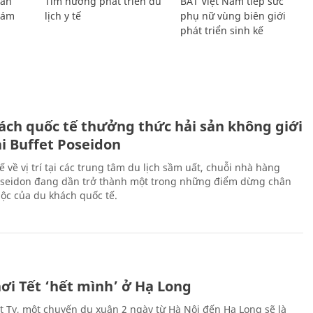
Lan
Tìm hướng phát triển du
BAT Việt Nam tiếp sức
Giám
lịch y tế
phụ nữ vùng biên giới
phát triển sinh kế
ách quốc tế thưởng thức hải sản không giới
ại Buffet Poseidon
hế về vị trí tại các trung tâm du lịch sầm uất, chuỗi nhà hàng
oseidon đang dần trở thành một trong những điểm dừng chân
ộc của du khách quốc tế.
ơi Tết ‘hết mình’ ở Hạ Long
Ất Tỵ, một chuyến du xuân 2 ngày từ Hà Nội đến Hạ Long sẽ là