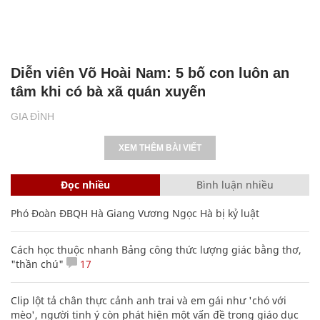
Diễn viên Võ Hoài Nam: 5 bố con luôn an
tâm khi có bà xã quán xuyến
GIA ĐÌNH
XEM THÊM BÀI VIẾT
Đọc nhiều
Bình luận nhiều
Phó Đoàn ĐBQH Hà Giang Vương Ngọc Hà bị kỷ luật
Cách học thuộc nhanh Bảng công thức lượng giác bằng thơ,
"thần chú"
17
Clip lột tả chân thực cảnh anh trai và em gái như 'chó với
mèo', người tinh ý còn phát hiện một vấn đề trong giáo dục