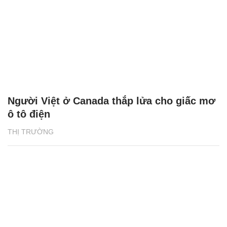
Người Việt ở Canada thắp lửa cho giấc mơ
ô tô điện
THỊ TRƯỜNG