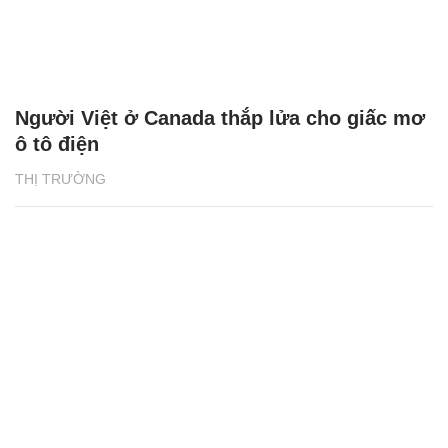
Người Việt ở Canada thắp lửa cho giấc mơ
ô tô điện
THỊ TRƯỜNG