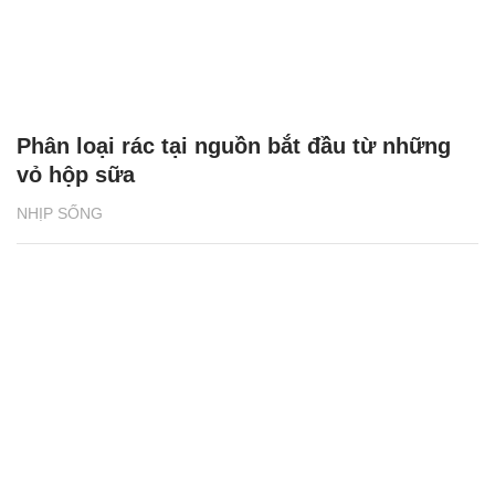
Phân loại rác tại nguồn bắt đầu từ những
vỏ hộp sữa
NHỊP SỐNG