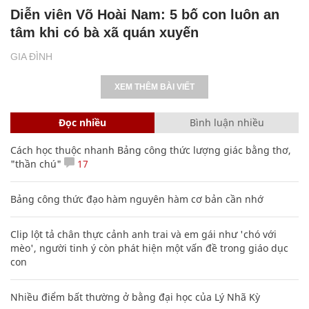
Diễn viên Võ Hoài Nam: 5 bố con luôn an
tâm khi có bà xã quán xuyến
GIA ĐÌNH
XEM THÊM BÀI VIẾT
Đọc nhiều
Bình luận nhiều
Cách học thuộc nhanh Bảng công thức lượng giác bằng thơ,
"thần chú"
17
Bảng công thức đạo hàm nguyên hàm cơ bản cần nhớ
Clip lột tả chân thực cảnh anh trai và em gái như 'chó với
mèo', người tinh ý còn phát hiện một vấn đề trong giáo dục
con
Nhiều điểm bất thường ở bằng đại học của Lý Nhã Kỳ