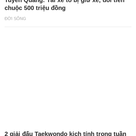
Tuyên Quang: Tài xế tố bị giữ xe, đòi tiền
chuộc 500 triệu đồng
ĐỜI SỐNG
2 giải đấu Taekwondo kịch tính trong tuần