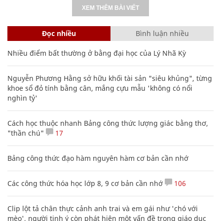
XEM THÊM BÀI VIẾT
Đọc nhiều
Bình luận nhiều
Nhiều điểm bất thường ở bằng đại học của Lý Nhã Kỳ
Nguyễn Phương Hằng sở hữu khối tài sản "siêu khủng", từng
khoe sổ đỏ tính bằng cân, mắng cựu mẫu 'không có nổi
nghìn tỷ'
Cách học thuộc nhanh Bảng công thức lượng giác bằng thơ,
"thần chú"
17
Bảng công thức đạo hàm nguyên hàm cơ bản cần nhớ
Các công thức hóa học lớp 8, 9 cơ bản cần nhớ
106
Clip lột tả chân thực cảnh anh trai và em gái như 'chó với
mèo', người tinh ý còn phát hiện một vấn đề trong giáo dục