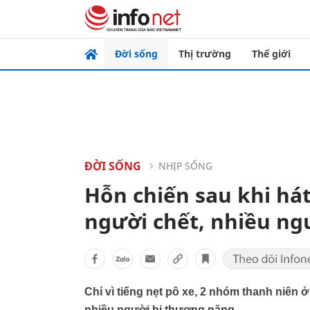
Đời sống
Thị trường
Thế giới
ĐỜI SỐNG
NHỊP SỐNG
Hỗn chiến sau khi há
người chết, nhiều ng
Chỉ vì tiếng nẹt pô xe, 2 nhóm thanh niên 
nhiều người bị thương nặng.