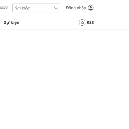
18822
Đăng nhập
Sự kiện
RSS