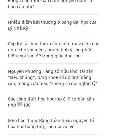
Bảng công thức đạo hàm nguyên hàm cơ
bản cần nhớ
Nhiều điểm bất thường ở bằng đại học của
Lý Nhã Kỳ
Clip lột tả chân thực cảnh anh trai và em gái
như 'chó với mèo', người tinh ý còn phát
hiện một vấn đề trong giáo dục con
Nguyễn Phương Hằng sở hữu khối tài sản
"siêu khủng", từng khoe sổ đỏ tính bằng
cân, mắng cựu mẫu 'không có nổi nghìn tỷ'
Các công thức hóa học lớp 8, 9 cơ bản cần
nhớ
106
Mẹo học thuộc Bảng tuần hoàn nguyên tố
hóa học bằng thơ, câu nói vui vẻ