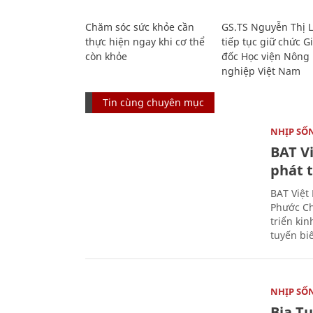
Chăm sóc sức khỏe cần
GS.TS Nguyễn Thị 
thực hiện ngay khi cơ thể
tiếp tục giữ chức 
còn khỏe
đốc Học viện Nông
nghiệp Việt Nam
Tin cùng chuyên mục
NHỊP SỐ
BAT V
phát t
BAT Việt
Phước Ch
triển ki
tuyến bi
NHỊP SỐ
Bia T