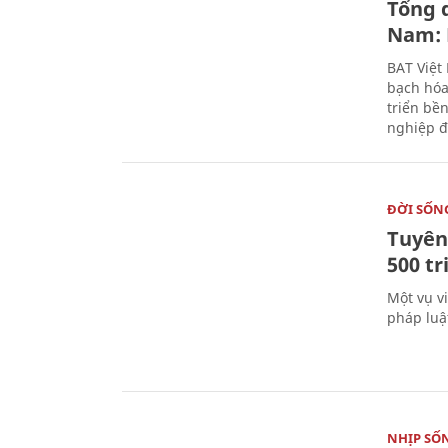
Tổng 
Nam: 
BAT Việt
bạch hóa
triển bề
nghiệp đ
ĐỜI SỐN
Tuyên 
500 t
Một vụ v
pháp luậ
NHỊP SỐ