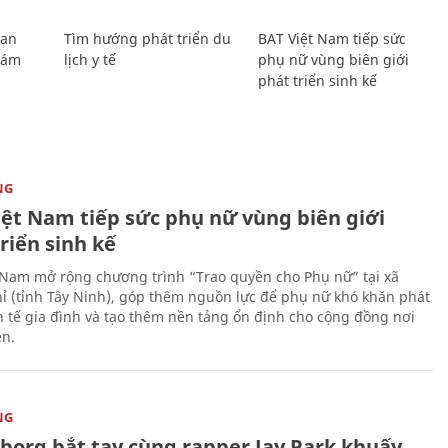
Lan
Tìm hướng phát triển du
BAT Việt Nam tiếp sức
Giám
lịch y tế
phụ nữ vùng biên giới
phát triển sinh kế
NG
iệt Nam tiếp sức phụ nữ vùng biên giới
riển sinh kế
 Nam mở rộng chương trình “Trao quyền cho Phụ nữ” tại xã
ỉ (tỉnh Tây Ninh), góp thêm nguồn lực để phụ nữ khó khăn phát
nh tế gia đình và tạo thêm nền tảng ổn định cho cộng đồng nơi
ên.
NG
uborg bắt tay cùng rapper Jay Park khuấy