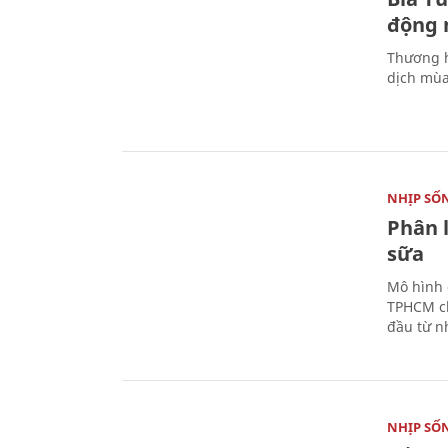
động 
Thương h
dịch mùa
NHỊP SỐ
Phân 
sữa
Mô hình 
TPHCM ch
đầu từ n
NHỊP SỐ