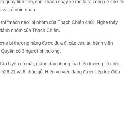
 quầy tính tiền, còn Thành chạy xe mô tô ra cổng để chờ thì
a và có nhìn nhau.
i thì “mách nẻo” bị nhóm của Thạch Chiên chửi. Nghe thấy
 đánh nhóm của Thạch Chiên.
ne bị thương nặng được đưa đi cấp cứu tại bệnh viện
 Quyền có 3 người bị thương.
ân Uyên có mặt, giăng dây phong tỏa hiện trường, tổ chức
526.21 và 6 khúc gỗ. Hiện vụ việc đang được tiếp tục điều