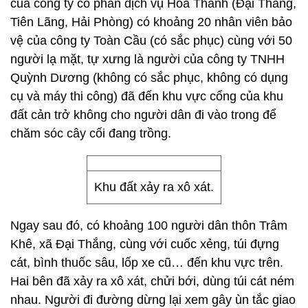
của công ty cổ phần dịch vụ Hoa Thành (Đại Thắng,
Tiên Lãng, Hải Phòng) có khoảng 20 nhân viên bảo
vệ của công ty Toàn Cầu (có sắc phục) cùng với 50
người lạ mặt, tự xưng là người của công ty TNHH
Quỳnh Dương (không có sắc phục, không có dụng
cụ và máy thi công) đã đến khu vực cổng của khu
đất cản trở không cho người dân đi vào trong để
chăm sóc cây cối đang trồng.
Khu đất xảy ra xô xát.
Ngay sau đó, có khoảng 100 người dân thôn Trâm
Khê, xã Đại Thắng, cùng với cuốc xẻng, túi đựng
cát, bình thuốc sâu, lốp xe cũ… đến khu vực trên.
Hai bên đã xảy ra xô xát, chửi bới, dùng túi cát ném
nhau. Người đi đường dừng lại xem gây ùn tắc giao