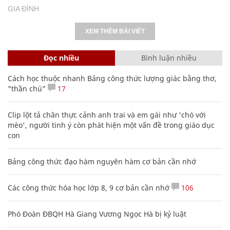
GIA ĐÌNH
XEM THÊM BÀI VIẾT
Đọc nhiều
Bình luận nhiều
Cách học thuộc nhanh Bảng công thức lượng giác bằng thơ,
"thần chú"
17
Clip lột tả chân thực cảnh anh trai và em gái như 'chó với
mèo', người tinh ý còn phát hiện một vấn đề trong giáo dục
con
Bảng công thức đạo hàm nguyên hàm cơ bản cần nhớ
Các công thức hóa học lớp 8, 9 cơ bản cần nhớ
106
Phó Đoàn ĐBQH Hà Giang Vương Ngọc Hà bị kỷ luật