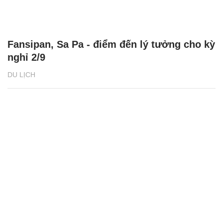
Fansipan, Sa Pa - điểm đến lý tưởng cho kỳ
nghỉ 2/9
DU LỊCH