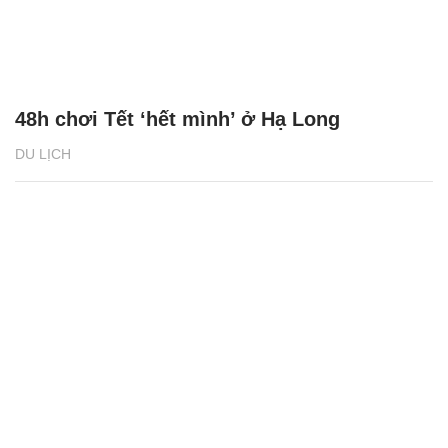
48h chơi Tết ‘hết mình’ ở Hạ Long
DU LỊCH