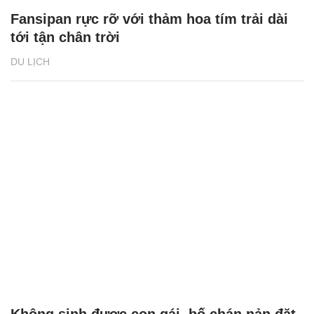
Fansipan rực rỡ với thảm hoa tím trải dài
tới tận chân trời
DU LỊCH
Không sinh được con gái, bố chán nản đặt