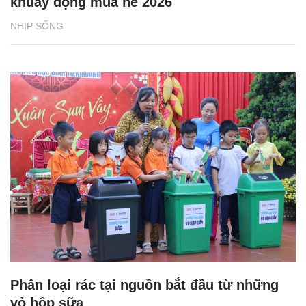
khuấy động mùa hè 2026
NHỊP SỐNG
Phân loại rác tại nguồn bắt đầu từ những
vỏ hộp sữa