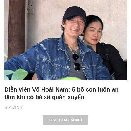
Diễn viên Võ Hoài Nam: 5 bố con luôn an
tâm khi có bà xã quán xuyến
GIA ĐÌNH
XEM THÊM BÀI VIẾT