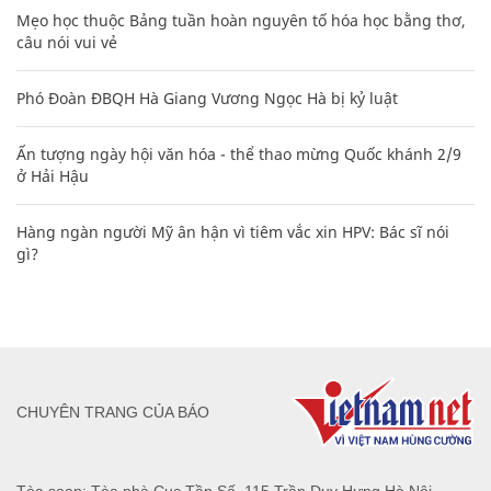
Mẹo học thuộc Bảng tuần hoàn nguyên tố hóa học bằng thơ,
câu nói vui vẻ
Phó Đoàn ĐBQH Hà Giang Vương Ngọc Hà bị kỷ luật
Ấn tượng ngày hội văn hóa - thể thao mừng Quốc khánh 2/9
ở Hải Hậu
Hàng ngàn người Mỹ ân hận vì tiêm vắc xin HPV: Bác sĩ nói
gì?
CHUYÊN TRANG CỦA BÁO
Tòa soạn: Tòa nhà Cục Tần Số, 115 Trần Duy Hưng Hà Nội