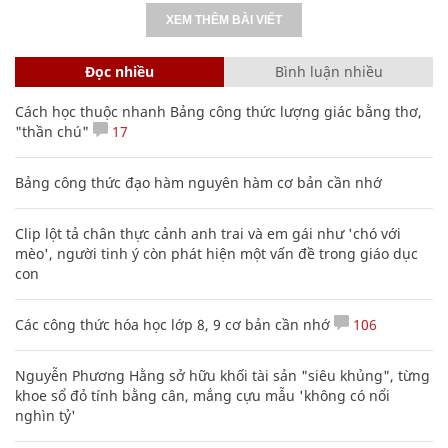
XEM THÊM BÀI VIẾT
Đọc nhiều
Bình luận nhiều
Cách học thuộc nhanh Bảng công thức lượng giác bằng thơ,
"thần chú"
17
Bảng công thức đạo hàm nguyên hàm cơ bản cần nhớ
Clip lột tả chân thực cảnh anh trai và em gái như 'chó với
mèo', người tinh ý còn phát hiện một vấn đề trong giáo dục
con
Các công thức hóa học lớp 8, 9 cơ bản cần nhớ
106
Nguyễn Phương Hằng sở hữu khối tài sản "siêu khủng", từng
khoe sổ đỏ tính bằng cân, mắng cựu mẫu 'không có nổi
nghìn tỷ'