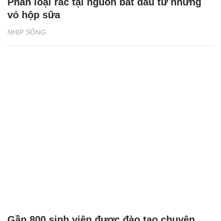
Phân loại rác tại nguồn bắt đầu từ những
vỏ hộp sữa
NHỊP SỐNG
Gần 800 sinh viên được đào tạo chuyên