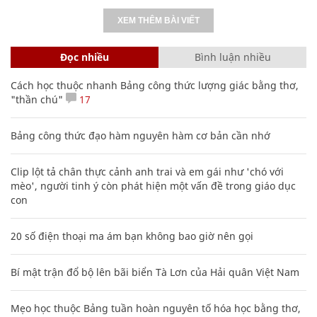
XEM THÊM BÀI VIẾT
Đọc nhiều
Bình luận nhiều
Cách học thuộc nhanh Bảng công thức lượng giác bằng thơ,
"thần chú"
17
Bảng công thức đạo hàm nguyên hàm cơ bản cần nhớ
Clip lột tả chân thực cảnh anh trai và em gái như 'chó với
mèo', người tinh ý còn phát hiện một vấn đề trong giáo dục
con
20 số điện thoại ma ám bạn không bao giờ nên gọi
Bí mật trận đổ bộ lên bãi biển Tà Lơn của Hải quân Việt Nam
Mẹo học thuộc Bảng tuần hoàn nguyên tố hóa học bằng thơ,