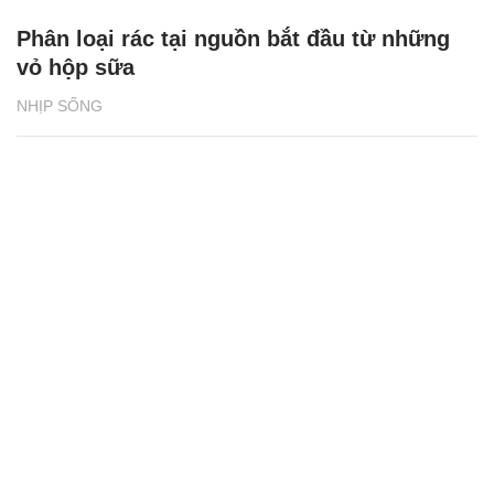
Phân loại rác tại nguồn bắt đầu từ những
vỏ hộp sữa
NHỊP SỐNG