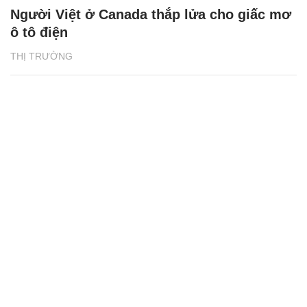
Người Việt ở Canada thắp lửa cho giấc mơ
ô tô điện
THỊ TRƯỜNG