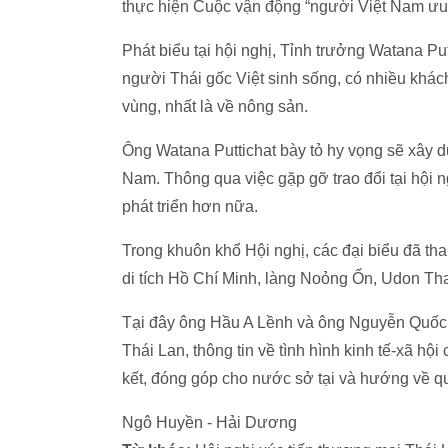
thực hiện Cuộc vận động “người Việt Nam ưu
Phát biểu tại hội nghị, Tỉnh trưởng Watana Put
người Thái gốc Việt sinh sống, có nhiều khách
vùng, nhất là về nông sản.
Ông Watana Puttichat bày tỏ hy vọng sẽ xây 
Nam. Thông qua việc gặp gỡ trao đổi tại hội n
phát triển hơn nữa.
Trong khuôn khổ Hội nghị, các đại biểu đã t
di tích Hồ Chí Minh, làng Noỏng Ổn, Udon Tha
Tại đây ông Hầu A Lềnh và ông Nguyễn Quốc 
Thái Lan, thông tin về tình hình kinh tế-xã h
kết, đóng góp cho nước sở tại và hướng về 
Ngô Huyền - Hải Dương