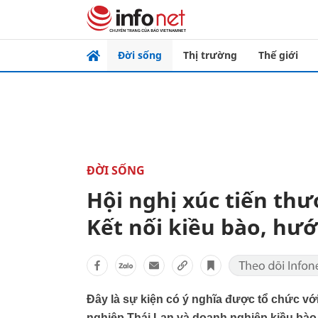
Đời sống
Thị trường
Thế giới
ĐỜI SỐNG
Hội nghị xúc tiến th
Kết nối kiều bào, hư
Đây là sự kiện có ý nghĩa được tổ chức vớ
nghiệp Thái Lan và doanh nghiệp kiều bào t