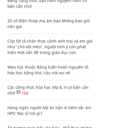
Bảng công thức đạo hàm nguyên hàm cơ
bản cần nhớ
20 số điện thoại ma ám bạn không bao giờ
nên gọi
Clip lột tả chân thực cảnh anh trai và em gái
như 'chó với mèo', người tinh ý còn phát
hiện một vấn đề trong giáo dục con
Mẹo học thuộc Bảng tuần hoàn nguyên tố
hóa học bằng thơ, câu nói vui vẻ
Các công thức hóa học lớp 8, 9 cơ bản cần
nhớ
106
Hàng ngàn người Mỹ ân hận vì tiêm vắc xin
HPV: Bác sĩ nói gì?
Ấn tượng ngày hội văn hóa - thể thao mừng