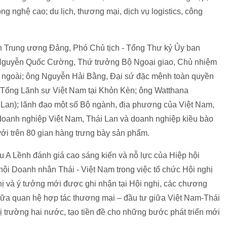
ng nghệ cao; du lịch, thương mại, dịch vụ logistics, công
n Trung ương Đảng, Phó Chủ tịch - Tổng Thư ký Ủy ban
 Nguyễn Quốc Cường, Thứ trưởng Bộ Ngoại giao, Chủ nhiệm
ngoài; ông Nguyễn Hải Bằng, Đại sứ đặc mệnh toàn quyền
 Tổng Lãnh sự Việt Nam tại Khỏn Kèn; ông Watthana
i Lan); lãnh đạo một số Bộ ngành, địa phương của Việt Nam,
 doanh nghiệp Việt Nam, Thái Lan và doanh nghiệp kiều bào
 với trên 80 gian hàng trưng bày sản phẩm.
ầu A Lềnh đánh giá cao sáng kiến và nỗ lực của Hiệp hội
i Doanh nhân Thái - Việt Nam trong việc tổ chức Hội nghị
hị và ý tưởng mới được ghi nhận tại Hội nghị, các chương
 nữa quan hệ hợp tác thương mại – đầu tư giữa Việt Nam-Thái
ị trường hai nước, tạo tiền đề cho những bước phát triển mới