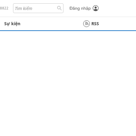
18822
Đăng nhập
Sự kiện
RSS