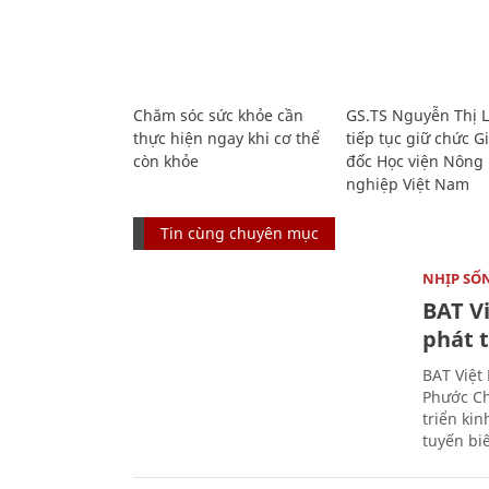
Chăm sóc sức khỏe cần
GS.TS Nguyễn Thị 
thực hiện ngay khi cơ thể
tiếp tục giữ chức 
còn khỏe
đốc Học viện Nông
nghiệp Việt Nam
Tin cùng chuyên mục
NHỊP SỐ
BAT V
phát t
BAT Việt
Phước Ch
triển ki
tuyến bi