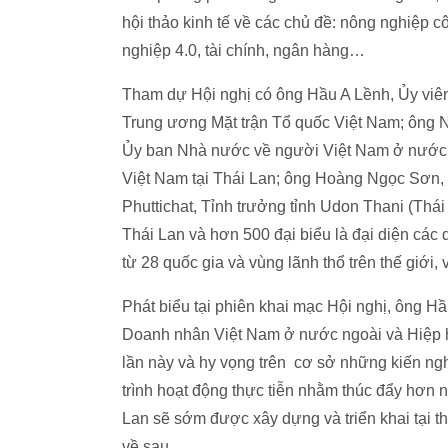
hội thảo kinh tế về các chủ đề: nông nghiệp cô
nghiệp 4.0, tài chính, ngân hàng…
Tham dự Hội nghị có ông Hầu A Lềnh, Ủy viê
Trung ương Mặt trận Tổ quốc Việt Nam; ông
Ủy ban Nhà nước về người Việt Nam ở nước 
Việt Nam tại Thái Lan; ông Hoàng Ngọc Sơn,
Phuttichat, Tỉnh trưởng tỉnh Udon Thani (Thá
Thái Lan và hơn 500 đại biểu là đại diện các
từ 28 quốc gia và vùng lãnh thổ trên thế giới,
Phát biểu tại phiên khai mạc Hội nghị, ông H
Doanh nhân Việt Nam ở nước ngoài và Hiệp hộ
lần này và hy vọng trên cơ sở những kiến ng
trình hoạt động thực tiễn nhằm thúc đẩy hơn
Lan sẽ sớm được xây dựng và triển khai tại th
về sau.