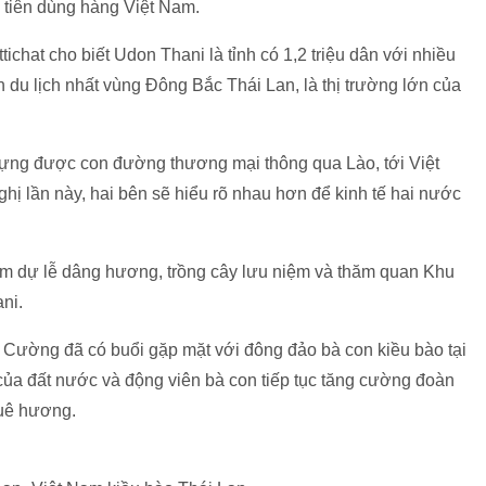
 tiên dùng hàng Việt Nam.
tichat cho biết Udon Thani là tỉnh có 1,2 triệu dân với nhiều
 du lịch nhất vùng Đông Bắc Thái Lan, là thị trường lớn của
dựng được con đường thương mại thông qua Lào, tới Việt
ghị lần này, hai bên sẽ hiểu rõ nhau hơn để kinh tế hai nước
ham dự lễ dâng hương, trồng cây lưu niệm và thăm quan Khu
ni.
Cường đã có buổi gặp mặt với đông đảo bà con kiều bào tại
ội của đất nước và động viên bà con tiếp tục tăng cường đoàn
quê hương.