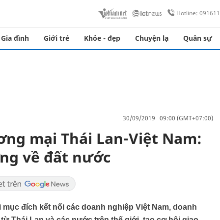
Hotline: 09161
Gia đình
Giới trẻ
Khỏe - đẹp
Chuyện lạ
Quân sự
30/09/2019 09:00 (GMT+07:00)
ương mại Thái Lan-Việt Nam:
ớng về đất nước
i mục đích kết nối các doanh nghiệp Việt Nam, doanh
ừ Thái Lan và các nước trên thế giới, tạo cơ hội giao