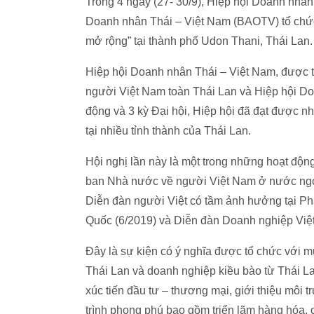
Trong 4 ngày (27- 30/9), Hiệp hội Doanh nhâ
Doanh nhân Thái – Việt Nam (BAOTV) tổ chức 
mở rộng” tại thành phố Udon Thani, Thái Lan.
Hiệp hội Doanh nhân Thái – Việt Nam, được t
người Việt Nam toàn Thái Lan và Hiệp hội D
động và 3 kỳ Đại hội, Hiệp hội đã đạt được n
tại nhiều tỉnh thành của Thái Lan.
Hội nghị lần này là một trong những hoạt độn
ban Nhà nước về người Việt Nam ở nước ngoài
Diễn đàn người Việt có tầm ảnh hưởng tại Phá
Quốc (6/2019) và Diễn đàn Doanh nghiệp Việt
Đây là sự kiện có ý nghĩa được tổ chức với m
Thái Lan và doanh nghiệp kiều bào từ Thái Lan
xúc tiến đầu tư – thương mại, giới thiệu môi 
trình phong phú bao gồm triển lãm hàng hóa, c