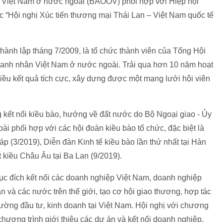
n Việt Nam ở nước ngoài (BAOOV) phối hợp với Hiệp hội
“Hội nghị Xúc tiến thương mại Thái Lan – Việt Nam quốc tế
hành lập tháng 7/2009, là tổ chức thành viên của Tổng Hội
oanh nhân Việt Nam ở nước ngoài. Trải qua hơn 10 năm hoạt
hiều kết quả tích cực, xây dựng được một mạng lưới hội viên
g kết nối kiều bào, hướng về đất nước do Bộ Ngoại giao - Ủy
 phối hợp với các hội đoàn kiều bào tổ chức, đặc biệt là
p (3/2019), Diễn đàn Kinh tế kiều bào lần thứ nhất tại Hàn
 kiều Châu Âu tại Ba Lan (9/2019).
ục đích kết nối các doanh nghiệp Việt Nam, doanh nghiệp
 và các nước trên thế giới, tạo cơ hội giao thương, hợp tác
trường đầu tư, kinh doanh tại Việt Nam. Hội nghị với chương
hương trình giới thiệu các dự án và kết nối doanh nghiệp,