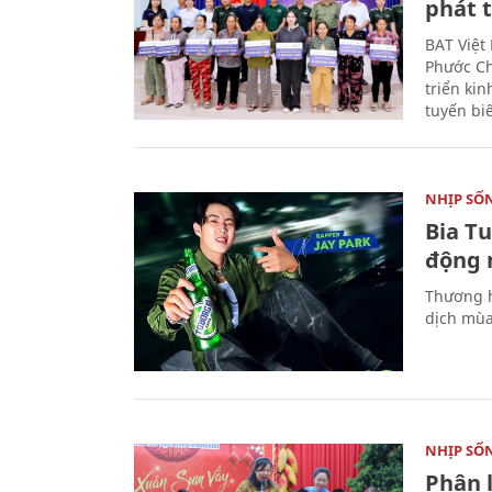
phát t
BAT Việt
Phước Ch
triển ki
tuyến bi
NHỊP SỐ
Bia T
động 
Thương h
dịch mùa
NHỊP SỐ
Phân 