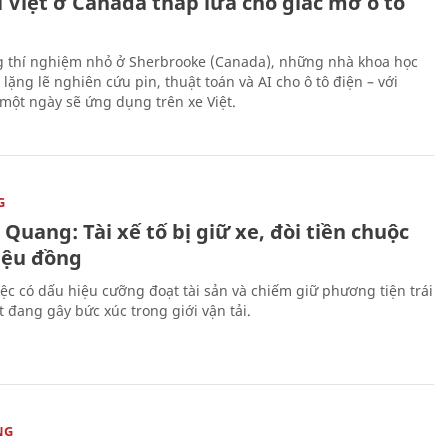
 Việt ở Canada thắp lửa cho giấc mơ ô tô
 thí nghiệm nhỏ ở Sherbrooke (Canada), những nhà khoa học
lặng lẽ nghiên cứu pin, thuật toán và AI cho ô tô điện – với
 một ngày sẽ ứng dụng trên xe Việt.
G
Quang: Tài xế tố bị giữ xe, đòi tiền chuộc
riệu đồng
iệc có dấu hiệu cưỡng đoạt tài sản và chiếm giữ phương tiện trái
t đang gây bức xúc trong giới vận tải.
NG