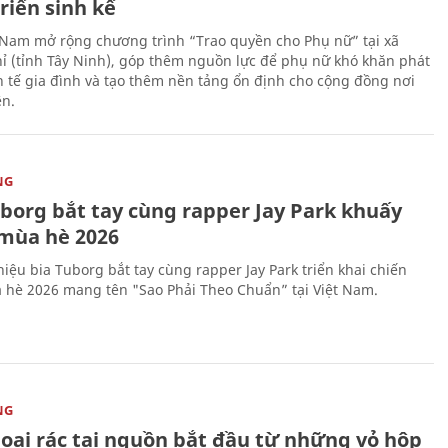
riển sinh kế
 Nam mở rộng chương trình “Trao quyền cho Phụ nữ” tại xã
ỉ (tỉnh Tây Ninh), góp thêm nguồn lực để phụ nữ khó khăn phát
nh tế gia đình và tạo thêm nền tảng ổn định cho cộng đồng nơi
ên.
NG
uborg bắt tay cùng rapper Jay Park khuấy
mùa hè 2026
iệu bia Tuborg bắt tay cùng rapper Jay Park triển khai chiến
 hè 2026 mang tên "Sao Phải Theo Chuẩn” tại Việt Nam.
NG
loại rác tại nguồn bắt đầu từ những vỏ hộp