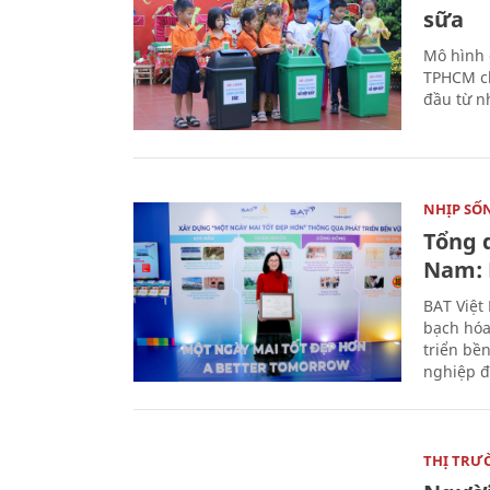
sữa
Mô hình 
TPHCM ch
đầu từ n
NHỊP SỐ
Tổng 
Nam: 
BAT Việt
bạch hóa
triển bề
nghiệp đ
THỊ TRƯ