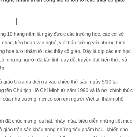
háng 10 hàng năm là ngày được các trường học, các cơ sở
a nhạc, liên hoan văn nghệ, viết báo tường với những hình
g hoa tươi thắm tới các thầy cô giáo. Đây là dịp các em học
 cô, những người đã tận tình dạy dỗ, truyền đạt kiến thức và
ên.
iáo Ucraina diễn ra vào chiều thứ sáu, ngày 5/10 tại
 tên Chủ tịch Hồ Chí Minh từ năm 1990 và là nơi chính thức
h của nhà trường, nơi có con em người Việt tại thành phố
nh đã chúc mừng, ca hát, nhảy múa, biểu diễn những tiết mục
ô giáo trên sân khấu trong những tiểu phẩm hài... khiến cho