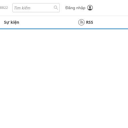
18822
Đăng nhập
Sự kiện
RSS