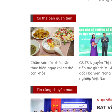
Có thể bạn quan tâm
Chăm sóc sức khỏe cần
GS.TS Nguyễn Thị 
thực hiện ngay khi cơ thể
tiếp tục giữ chức 
còn khỏe
đốc Học viện Nông
nghiệp Việt Nam
Tin cùng chuyên mục
NHỊP SỐ
BAT V