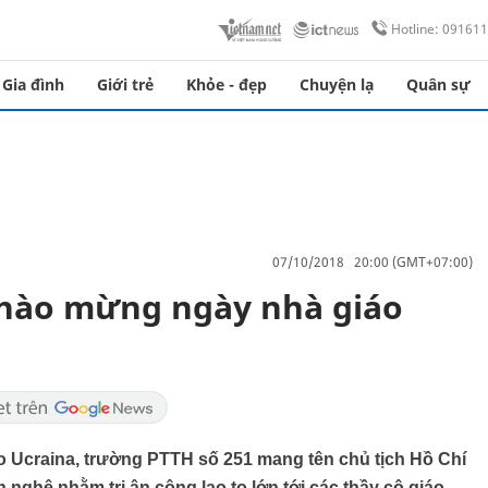
Hotline: 09161
Gia đình
Giới trẻ
Khỏe - đẹp
Chuyện lạ
Quân sự
07/10/2018 20:00 (GMT+07:00)
chào mừng ngày nhà giáo
o Ucraina, trường PTTH số 251 mang tên chủ tịch Hồ Chí
n nghệ nhằm tri ân công lao to lớn tới các thầy cô giáo