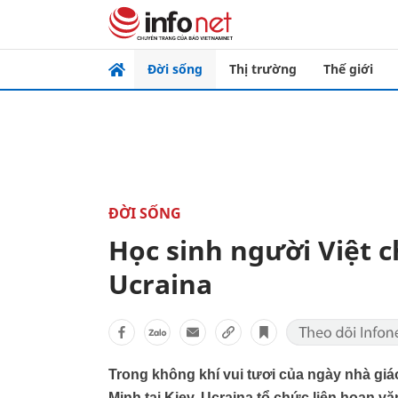
Đời sống
Thị trường
Thế giới
ĐỜI SỐNG
Học sinh người Việt 
Ucraina
Trong không khí vui tươi của ngày nhà giá
Minh tại Kiev, Ucraina tổ chức liên hoan vă