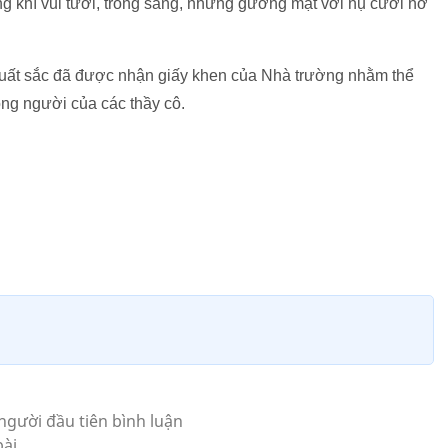
ng khí vui tươi, trong sáng, những gương mặt với nụ cười nở
 xuất sắc đã được nhận giấy khen của Nhà trường nhằm thể
ồng người của các thầy cô.