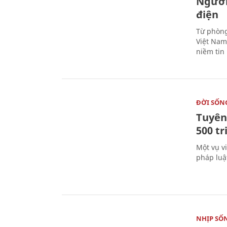
Người
điện
Từ phòng
Việt Nam 
niềm tin
ĐỜI SỐN
Tuyên 
500 t
Một vụ v
pháp luậ
NHỊP SỐ