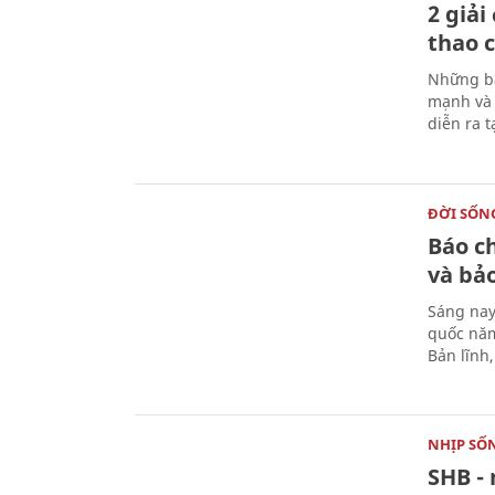
2 giải
thao c
Những bà
mạnh và 
diễn ra 
ĐỜI SỐN
Báo c
và bả
Sáng nay
quốc năm
Bản lĩnh
NHỊP SỐ
SHB - 