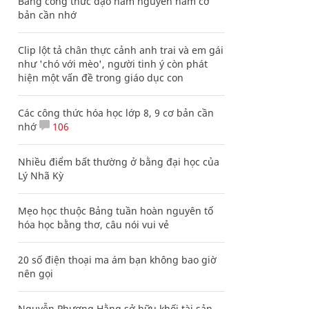
Bảng công thức đạo hàm nguyên hàm cơ
bản cần nhớ
Clip lột tả chân thực cảnh anh trai và em gái
như 'chó với mèo', người tinh ý còn phát
hiện một vấn đề trong giáo dục con
Các công thức hóa học lớp 8, 9 cơ bản cần
nhớ
106
Nhiều điểm bất thường ở bằng đại học của
Lý Nhã Kỳ
Mẹo học thuộc Bảng tuần hoàn nguyên tố
hóa học bằng thơ, câu nói vui vẻ
20 số điện thoại ma ám bạn không bao giờ
nên gọi
Nguyễn Phương Hằng sở hữu khối tài sản