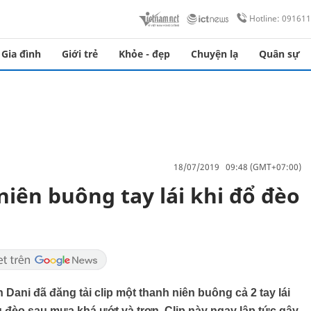
Hotline: 09161
Gia đình
Giới trẻ
Khỏe - đẹp
Chuyện lạ
Quân sự
18/07/2019 09:48 (GMT+07:00)
iên buông tay lái khi đổ đèo
 Dani đã đăng tải clip một thanh niên buông cả 2 tay lái
 đèo sau mưa khá ướt và trơn. Clip này ngay lập tức gây