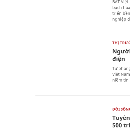
BAT Việt
bạch hóa
triển bề
nghiệp đ
THỊ TRƯ
Người
điện
Từ phòng
Việt Nam 
niềm tin
ĐỜI SỐN
Tuyên 
500 t