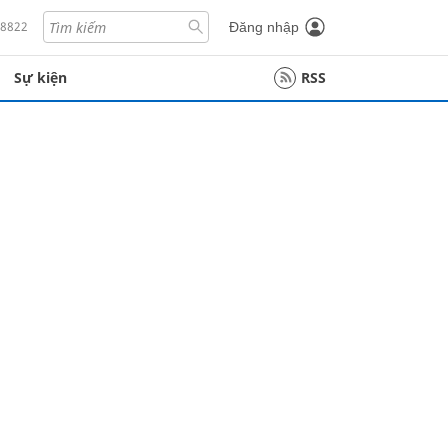
18822
Đăng nhập
Sự kiện
RSS