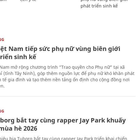
phát triển sinh kế
NG
iệt Nam tiếp sức phụ nữ vùng biên giới
riển sinh kế
 Nam mở rộng chương trình “Trao quyền cho Phụ nữ” tại xã
ỉ (tỉnh Tây Ninh), góp thêm nguồn lực để phụ nữ khó khăn phát
nh tế gia đình và tạo thêm nền tảng ổn định cho cộng đồng nơi
ên.
NG
uborg bắt tay cùng rapper Jay Park khuấy
mùa hè 2026
iệu bia Tuborg bắt tay cùng rapper Jay Park triển khai chiến