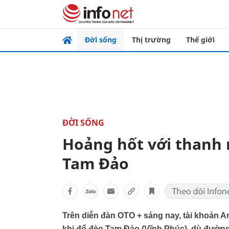
Đời sống
Thị trường
Thế giới
ĐỜI SỐNG
Hoảng hốt với thanh n
Tam Đảo
Trên diễn đàn OTO + sáng nay, tài khoản An
khi đổ đèo Tam Đảo (Vĩnh Phúc), dù đường