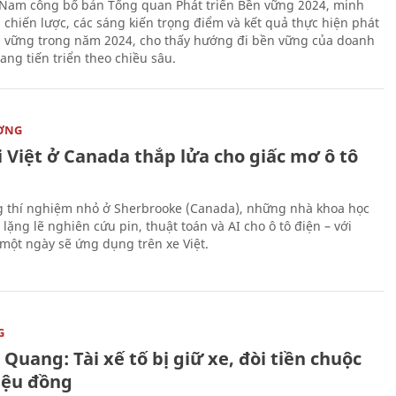
 Nam công bố bản Tổng quan Phát triển Bền vững 2024, minh
 chiến lược, các sáng kiến trọng điểm và kết quả thực hiện phát
n vững trong năm 2024, cho thấy hướng đi bền vững của doanh
ang tiến triển theo chiều sâu.
ỜNG
 Việt ở Canada thắp lửa cho giấc mơ ô tô
 thí nghiệm nhỏ ở Sherbrooke (Canada), những nhà khoa học
lặng lẽ nghiên cứu pin, thuật toán và AI cho ô tô điện – với
 một ngày sẽ ứng dụng trên xe Việt.
G
Quang: Tài xế tố bị giữ xe, đòi tiền chuộc
riệu đồng