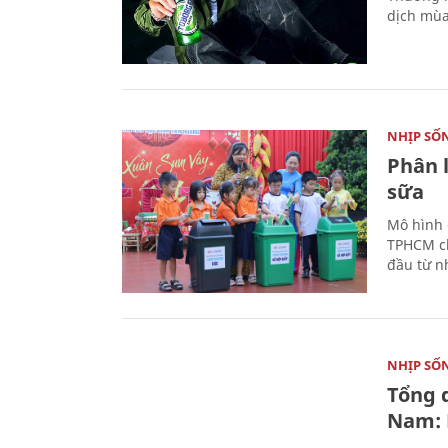
dịch mùa
NHỊP SỐ
Phân 
sữa
Mô hình 
TPHCM ch
đầu từ n
NHỊP SỐ
Tổng 
Nam: 