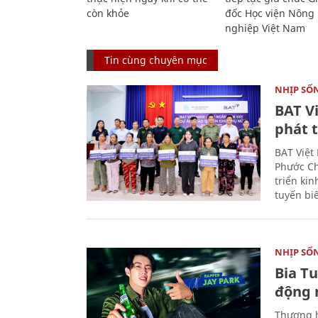
còn khỏe
đốc Học viện Nông
nghiệp Việt Nam
Tin cùng chuyên mục
NHỊP SỐ
BAT V
phát t
BAT Việt
Phước Ch
triển ki
tuyến bi
NHỊP SỐ
Bia T
động 
Thương h