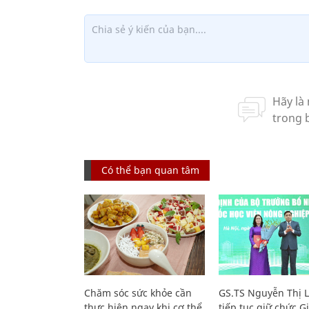
Có thể bạn quan tâm
Chăm sóc sức khỏe cần
GS.TS Nguyễn Thị 
thực hiện ngay khi cơ thể
tiếp tục giữ chức 