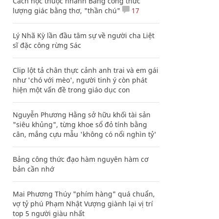
Cách học thuộc nhanh Bảng công thức
lượng giác bằng thơ, "thần chú"
17
Lý Nhã Kỳ lần đầu tâm sự về người cha Liệt
sĩ đặc công rừng Sác
Clip lột tả chân thực cảnh anh trai và em gái
như 'chó với mèo', người tinh ý còn phát
hiện một vấn đề trong giáo dục con
Nguyễn Phương Hằng sở hữu khối tài sản
"siêu khủng", từng khoe sổ đỏ tính bằng
cân, mắng cựu mẫu 'không có nổi nghìn tỷ'
Bảng công thức đạo hàm nguyên hàm cơ
bản cần nhớ
Mai Phương Thúy "phím hàng" quá chuẩn,
vợ tỷ phú Phạm Nhật Vượng giành lại vị trí
top 5 người giàu nhất