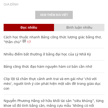
GIA ĐÌNH
XEM THÊM BÀI VIẾT
Đọc nhiều
Bình luận nhiều
Cách học thuộc nhanh Bảng công thức lượng giác bằng thơ,
"thần chú"
17
Nhiều điểm bất thường ở bằng đại học của Lý Nhã Kỳ
Bảng công thức đạo hàm nguyên hàm cơ bản cần nhớ
Clip lột tả chân thực cảnh anh trai và em gái như 'chó với
mèo', người tinh ý còn phát hiện một vấn đề trong giáo dục
con
Nguyễn Phương Hằng sở hữu khối tài sản "siêu khủng", từng
khoe sổ đỏ tính bằng cân, mắng cựu mẫu 'không có nổi