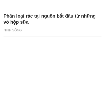
Phân loại rác tại nguồn bắt đầu từ những
vỏ hộp sữa
NHỊP SỐNG