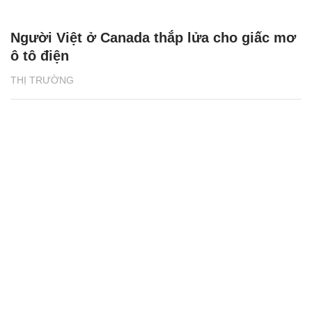
Người Việt ở Canada thắp lửa cho giấc mơ
ô tô điện
THỊ TRƯỜNG