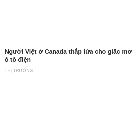
Người Việt ở Canada thắp lửa cho giấc mơ
ô tô điện
THỊ TRƯỜNG