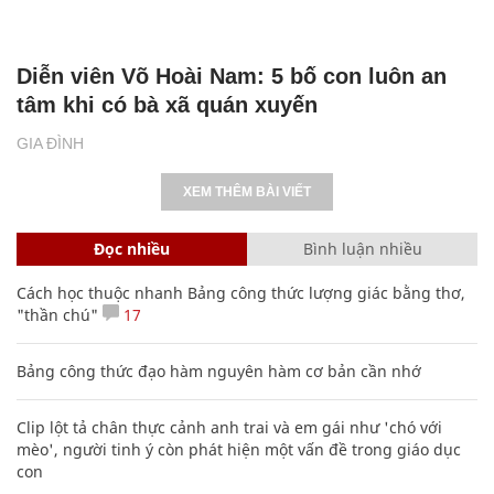
Diễn viên Võ Hoài Nam: 5 bố con luôn an
tâm khi có bà xã quán xuyến
GIA ĐÌNH
XEM THÊM BÀI VIẾT
Đọc nhiều
Bình luận nhiều
Cách học thuộc nhanh Bảng công thức lượng giác bằng thơ,
"thần chú"
17
Bảng công thức đạo hàm nguyên hàm cơ bản cần nhớ
Clip lột tả chân thực cảnh anh trai và em gái như 'chó với
mèo', người tinh ý còn phát hiện một vấn đề trong giáo dục
con