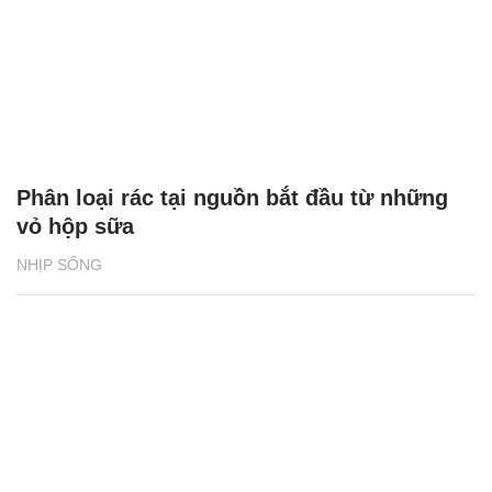
Phân loại rác tại nguồn bắt đầu từ những
vỏ hộp sữa
NHỊP SỐNG