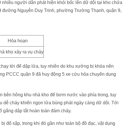
 nhiều người dân phát hiện khói bốc lên dữ dội tại kho chứa
89 đường Nguyễn Duy Trinh, phường Trường Thạnh, quận 9,
hà kho xảy ra vụ cháy
hạy tới để dập lửa, tuy nhiên do khu xưởng bị khóa nên
ượng PCCC quận 9 đã huy động 5 xe cứu hỏa chuyên dụng
n bên hông khu nhà kho để bơm nước vào phía trong, tuy
ệu dễ cháy khiến ngọn lửa bùng phát ngày càng dữ dội. Tới
ố gắng dập tắt hoàn toàn đám cháy.
bị đổ sập, trong khi đó gần như toàn bộ đồ đạc, vật dụng