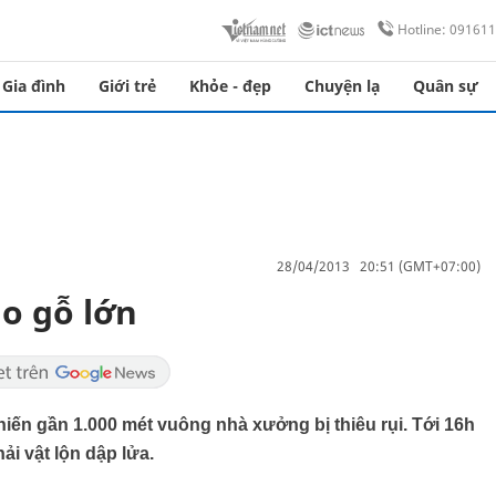
Hotline: 09161
Gia đình
Giới trẻ
Khỏe - đẹp
Chuyện lạ
Quân sự
28/04/2013 20:51 (GMT+07:00)
o gỗ lớn
hiến gần 1.000 mét vuông nhà xưởng bị thiêu rụi. Tới 16h
i vật lộn dập lửa.