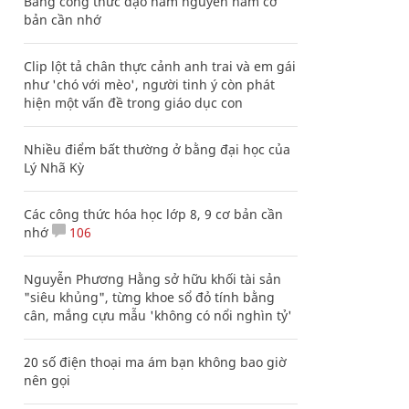
Bảng công thức đạo hàm nguyên hàm cơ
bản cần nhớ
Clip lột tả chân thực cảnh anh trai và em gái
như 'chó với mèo', người tinh ý còn phát
hiện một vấn đề trong giáo dục con
Nhiều điểm bất thường ở bằng đại học của
Lý Nhã Kỳ
Các công thức hóa học lớp 8, 9 cơ bản cần
nhớ
106
Nguyễn Phương Hằng sở hữu khối tài sản
"siêu khủng", từng khoe sổ đỏ tính bằng
cân, mắng cựu mẫu 'không có nổi nghìn tỷ'
20 số điện thoại ma ám bạn không bao giờ
nên gọi