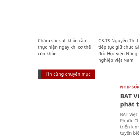
Chăm sóc sức khỏe cần
GS.TS Nguyễn Thị 
thực hiện ngay khi cơ thể
tiếp tục giữ chức 
còn khỏe
đốc Học viện Nông
nghiệp Việt Nam
Tin cùng chuyên mục
NHỊP SỐ
BAT V
phát t
BAT Việt
Phước Ch
triển ki
tuyến bi