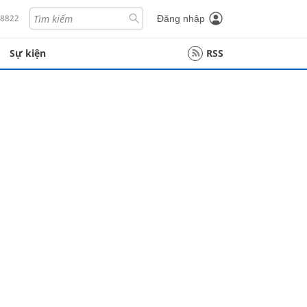
18822
Đăng nhập
Sự kiện
RSS