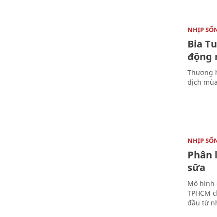
NHỊP SỐ
Bia T
động 
Thương h
dịch mùa
NHỊP SỐ
Phân 
sữa
Mô hình 
TPHCM ch
đầu từ n