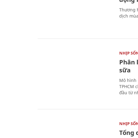
Thương h
dịch mùa
NHỊP SỐ
Phân 
sữa
Mô hình 
TPHCM ch
đầu từ n
NHỊP SỐ
Tổng 