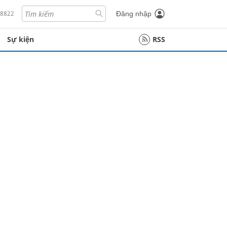
18822
Đăng nhập
Sự kiện
RSS