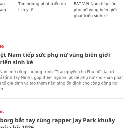
Lan
Tìm hướng phát triển du
BAT Việt Nam tiếp sức
Giám
lịch y tế
phụ nữ vùng biên giới
phát triển sinh kế
NG
iệt Nam tiếp sức phụ nữ vùng biên giới
riển sinh kế
 Nam mở rộng chương trình “Trao quyền cho Phụ nữ” tại xã
ỉ (tỉnh Tây Ninh), góp thêm nguồn lực để phụ nữ khó khăn phát
nh tế gia đình và tạo thêm nền tảng ổn định cho cộng đồng nơi
ên.
NG
uborg bắt tay cùng rapper Jay Park khuấy
mùa hè 2026