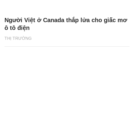
Người Việt ở Canada thắp lửa cho giấc mơ
ô tô điện
THỊ TRƯỜNG