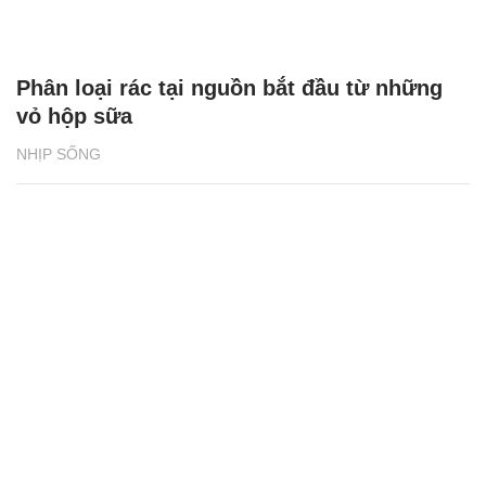
Phân loại rác tại nguồn bắt đầu từ những
vỏ hộp sữa
NHỊP SỐNG