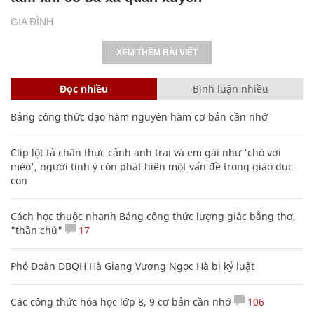
GIA ĐÌNH
XEM THÊM BÀI VIẾT
Đọc nhiều
Bình luận nhiều
Bảng công thức đạo hàm nguyên hàm cơ bản cần nhớ
Clip lột tả chân thực cảnh anh trai và em gái như 'chó với
mèo', người tinh ý còn phát hiện một vấn đề trong giáo dục
con
Cách học thuộc nhanh Bảng công thức lượng giác bằng thơ,
"thần chú"
17
Phó Đoàn ĐBQH Hà Giang Vương Ngọc Hà bị kỷ luật
Các công thức hóa học lớp 8, 9 cơ bản cần nhớ
106