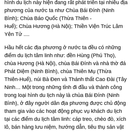
hình du lịch này hiện đang rất phát triển tại nhiều địa
phương của nước ta như Chùa Bái Đính (Ninh
Bình); Chùa Báo Quốc (Thừa Thiên -
Huế); Chùa Hương (Hà Nội); Thiền Viện Trúc Lâm
Yên Tử ....
Hầu hết các địa phương ở nước ta đều có những
điểm du lịch tâm linh như: đền Hùng (Phú Thọ),
chùa Hương (Hà Nội), chùa Bái Đính và nhà thờ đá
Phát Diệm (Ninh Bình), chùa Thiên Mụ (Thừa
Thiên-Huế), núi Bà Đen và Thánh thất Cao Đài (Tây
Ninh… Một trong những tỉnh đi đầu và thành công
trong loại hình du lịch này là chùa Bái Đính (Ninh
Bình), ở đây người dân địa phương được chủ động
tham gia vào các hoạt động phục vụ khách du lịch
tại các điểm du lịch tâm linh: cáp treo, chèo đò, xích
lô, bán hàng lưu niệm, hướng dẫn, tiêu thụ sản vật