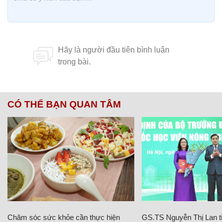
CÓ THỂ BẠN QUAN TÂM
Chăm sóc sức khỏe cần thực hiện
GS.TS Nguyễn Thị Lan ti