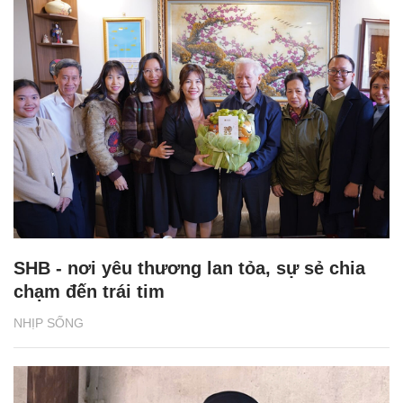
SHB - nơi yêu thương lan tỏa, sự sẻ chia
chạm đến trái tim
NHỊP SỐNG