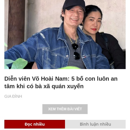
Diễn viên Võ Hoài Nam: 5 bố con luôn an
tâm khi có bà xã quán xuyến
GIA ĐÌNH
XEM THÊM BÀI VIẾT
Đọc nhiều
Bình luận nhiều