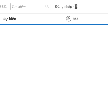
18822
Đăng nhập
Sự kiện
RSS