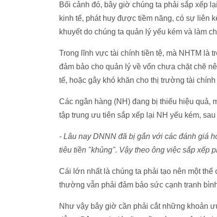
Bối cảnh đó, bây giờ chúng ta phải sắp xếp lạ
kinh tế, phát huy được tiềm năng, có sự liên 
khuyết do chúng ta quản lý yếu kém và làm c
Trong lĩnh vực tài chính tiền tệ, mà NHTM là t
đảm bảo cho quản lý về vốn chưa chặt chẽ nê
tế, hoặc gây khó khăn cho thị trường tài chính 
Các ngân hàng (NH) đang bị thiếu hiệu quả, m
tập trung ưu tiên sắp xếp lại NH yếu kém, sa
- Lâu nay DNNN đã bị gắn với các đánh giá hoạ
tiêu tiền "khủng". Vậy theo ông việc sắp xếp
Cái lớn nhất là chúng ta phải tạo nên một th
thường vẫn phải đảm bảo sức cạnh tranh bình
Như vậy bây giờ cần phải cắt những khoản ưu 