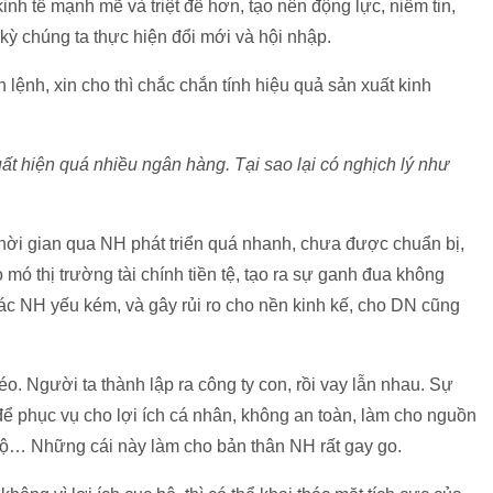
inh tế mạnh mẽ và triệt để hơn, tạo nên động lực, niềm tin,
kỳ chúng ta thực hiện đổi mới và hội nhập.
lệnh, xin cho thì chắc chắn tính hiệu quả sản xuất kinh
ất hiện quá nhiều ngân hàng. Tại sao lại có nghịch lý như
 thời gian qua NH phát triển quá nhanh, chưa được chuẩn bị,
 thị trường tài chính tiền tệ, tạo ra sự ganh đua không
 các NH yếu kém, và gây rủi ro cho nền kinh kế, cho DN cũng
 Người ta thành lập ra công ty con, rồi vay lẫn nhau. Sự
để phục vụ cho lợi ích cá nhân, không an toàn, làm cho nguồn
 bộ… Những cái này làm cho bản thân NH rất gay go.