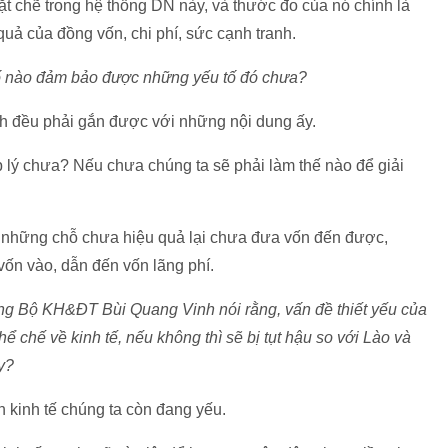
t chẽ trong hệ thống DN này, và thước đo của nó chính là
uả của đồng vốn, chi phí, sức cạnh tranh.
 tố nào đảm bảo được những yếu tố đó chưa?
nh đều phải gắn được với những nội dung ấy.
lý chưa? Nếu chưa chúng ta sẽ phải làm thế nào để giải
 những chỗ chưa hiệu quả lại chưa đưa vốn đến được,
 vốn vào, dẫn đến vốn lãng phí.
ưởng Bộ KH&ĐT Bùi Quang Vinh nói rằng, vấn đề thiết yếu của
hể chế về kinh tế, nếu không thì sẽ bị tụt hậu so với Lào và
y?
n kinh tế chúng ta còn đang yếu.