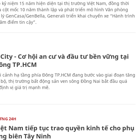
 kỷ niệm 15 năm hiện diện tại thị trường Việt Nam, đồng thời
 cột mốc 10 năm thành lập và phát triển mô hình Văn phòng
 lý GenCasa/GenBella, Generali triển khai chuyến xe “Hành trình
răm điểm tin cậy”.
City - Cơ hội an cư và đầu tư bền vững tại
ông TP.HCM
i cảnh hạ tầng phía Đông TP.HCM đang bước vào giai đoạn tăng
 bộ, thị trường bất động sản ven sông Đồng Nai bắt đầu quá
 định vị giá trị mạnh mẽ.
ỜNG 24H
iệt Nam tiếp tục trao quyền kinh tế cho phụ
ng biên Tây Ninh