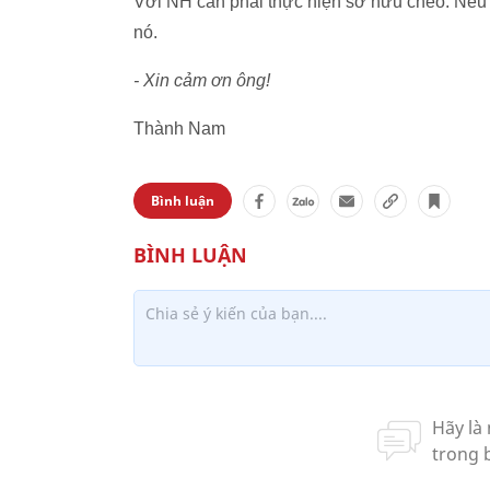
Với NH cần phải thực hiện sở hữu chéo. Nếu kh
nó.
- Xin cảm ơn ông!
Thành Nam
Bình luận