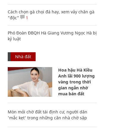
Cách chọn gà chọi đá hay, xem vảy chân gà
"độc"
1
Phó Đoàn ĐBQH Hà Giang Vương Ngọc Hà bị
kỷ luật
Nhà đất
Hoa hậu Hà Kiều
Anh lãi 900 lượng
vàng trong thời
gian ngắn nhờ
mua bán đất
Mòn mỏi chờ đất tái định cư, người dân
'mắc kẹt' trong những căn nhà chờ sập