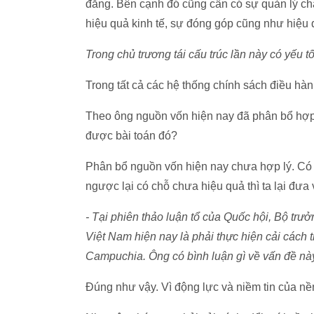
đẳng. Bên cạnh đó cũng cần có sự quản lý chặ
hiệu quả kinh tế, sự đóng góp cũng như hiệu q
Trong chủ trương tái cấu trúc lần này có yếu
Trong tất cả các hệ thống chính sách điều hà
Theo ông nguồn vốn hiện nay đã phân bổ hợp 
được bài toán đó?
Phân bổ nguồn vốn hiện nay chưa hợp lý. Có
ngược lại có chỗ chưa hiệu quả thì ta lại đưa
- Tại phiên thảo luận tổ của Quốc hội, Bộ tr
Việt Nam hiện nay là phải thực hiện cải cách t
Campuchia. Ông có bình luận gì về vấn đề nà
Đúng như vậy. Vì động lực và niềm tin của nề