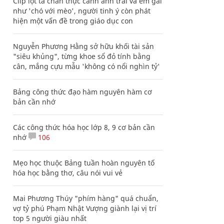
Clip lột tả chân thực cảnh anh trai và em gái
như 'chó với mèo', người tinh ý còn phát
hiện một vấn đề trong giáo dục con
Nguyễn Phương Hằng sở hữu khối tài sản
"siêu khủng", từng khoe sổ đỏ tính bằng
cân, mắng cựu mẫu 'không có nổi nghìn tỷ'
Bảng công thức đạo hàm nguyên hàm cơ
bản cần nhớ
Các công thức hóa học lớp 8, 9 cơ bản cần
nhớ
106
Mẹo học thuộc Bảng tuần hoàn nguyên tố
hóa học bằng thơ, câu nói vui vẻ
Mai Phương Thúy "phím hàng" quá chuẩn,
vợ tỷ phú Phạm Nhật Vượng giành lại vị trí
top 5 người giàu nhất