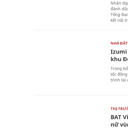
Nhân dịp
đánh dấu
Tổng Đại
kết nối t
NHÀ ĐẤT
Izumi 
khu Đ
Trong bố
tốc đồng
trình tái
THỊ TRƯ
BAT V
nữ vù