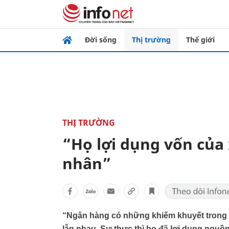
Đời sống
Thị trường
Thế giới
THỊ TRƯỜNG
“Họ lợi dụng vốn của x
nhân”
“Ngân hàng có những khiếm khuyết trong sở
lẫn nhau. Sự thực thì họ đã lợi dụng nguồ