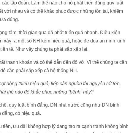
i các tập đoàn. Làm thế nào cho nó phát triển đúng quy luật
kết với nhau và có thể khắc phục được những tồn tại, khiếm
hưa đúng.
rọng tâm, thời gian qua đã phát triển quá nhanh. Điều kiện
n xảy ra một số NH kém hiệu quả, hoặc đe dọa an ninh kinh
tiền tệ. Như vậy chúng ta phải sắp xếp lại.
ất thanh khoản và có thể dẫn đến đổ vỡ. Vì thế chúng ta cần
u đó cần phải sắp xếp cả hệ thống NH.
t động thiếu hiệu quả, tiếp cận nguồn tài nguyên rất lớn,
 phải thế nào để khắc phục những “bệnh” này?
ể chế, quy luật bình đẳng. DN nhà nước cũng như DN bình
 đẳng, có hiệu quả.
tiên, ưu đãi không hợp lý đang tạo ra cạnh tranh không bình