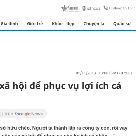
Hotline: 09161
Gia đình
Giới trẻ
Khỏe - đẹp
Chuyện lạ
Quân sự
01/11/2013 13:00 (GMT+07:00)
ã hội để phục vụ lợi ích cá
 hữu chéo. Người ta thành lập ra công ty con, rồi vay
n vốn của xã hội để phục vụ cho lợi ích cá nhân…”.