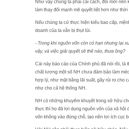
Như vậy chúng ta phải cải cách, đổi mới nền k
làm thay đổi mạnh mẽ quyết liệt hơn như thời 
Nếu chúng ta cứ thực hiện kiểu bao cấp, mệnh 
doanh của ta vẫn bị thụt lùi.
- Trong khi nguôn vốn còn có hạn nhưng lại xu
vậy, và việc giải quyết sẽ thế nào, thưa ông?
Cái này báo cáo của Chính phủ đã nói rồi, là
chất lượng một số NH chưa đảm bảo làm méo mó
hợp lý, như mặt bằng lãi suất, gây rủi ro cho
như cho cả hệ thống NH.
NH có những khuyếm khuyết trong sở hữu chéo.
thực thì họ đã lợi dụng nguồn vốn của xã hội 
vốn không vào đúng chỗ, tạo nên lợi ích cục