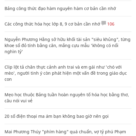
Bảng công thức đạo hàm nguyên hàm cơ bản cần nhớ
Các công thức hóa học lớp 8, 9 cơ bản cần nhớ
106
Nguyễn Phương Hằng sở hữu khối tài sản "siêu khủng", từng
khoe sổ đỏ tính bằng cân, mắng cựu mẫu 'không có nổi
nghìn tỷ'
Clip lột tả chân thực cảnh anh trai và em gái như 'chó với
mèo', người tinh ý còn phát hiện một vấn đề trong giáo dục
con
Mẹo học thuộc Bảng tuần hoàn nguyên tố hóa học bằng thơ,
câu nói vui vẻ
20 số điện thoại ma ám bạn không bao giờ nên gọi
Mai Phương Thúy "phím hàng" quá chuẩn, vợ tỷ phú Phạm