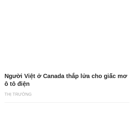
Người Việt ở Canada thắp lửa cho giấc mơ
ô tô điện
THỊ TRƯỜNG