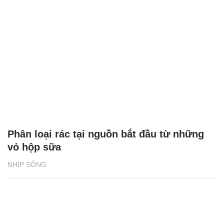
Phân loại rác tại nguồn bắt đầu từ những
vỏ hộp sữa
NHỊP SỐNG