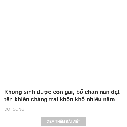
Không sinh được con gái, bố chán nản đặt
tên khiến chàng trai khốn khổ nhiều năm
ĐỜI SỐNG
XEM THÊM BÀI VIẾT