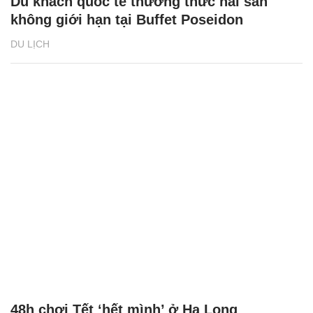
Du khách quốc tế thưởng thức hải sản
không giới hạn tại Buffet Poseidon
DU LỊCH
48h chơi Tết ‘hết mình’ ở Hạ Long