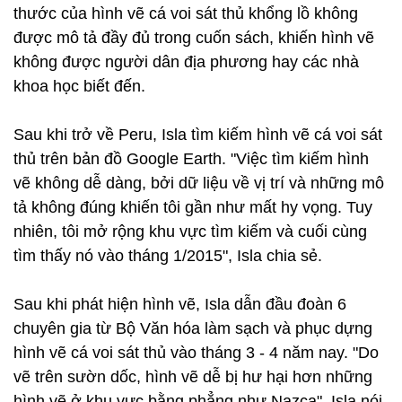
thước của hình vẽ cá voi sát thủ khổng lồ không
được mô tả đầy đủ trong cuốn sách, khiến hình vẽ
không được người dân địa phương hay các nhà
khoa học biết đến.
Sau khi trở về Peru, Isla tìm kiếm hình vẽ cá voi sát
thủ trên bản đồ Google Earth. "Việc tìm kiếm hình
vẽ không dễ dàng, bởi dữ liệu về vị trí và những mô
tả không đúng khiến tôi gần như mất hy vọng. Tuy
nhiên, tôi mở rộng khu vực tìm kiếm và cuối cùng
tìm thấy nó vào tháng 1/2015", Isla chia sẻ.
Sau khi phát hiện hình vẽ, Isla dẫn đầu đoàn 6
chuyên gia từ Bộ Văn hóa làm sạch và phục dựng
hình vẽ cá voi sát thủ vào tháng 3 - 4 năm nay. "Do
vẽ trên sườn dốc, hình vẽ dễ bị hư hại hơn những
hình vẽ ở khu vực bằng phẳng như Nazca", Isla nói.