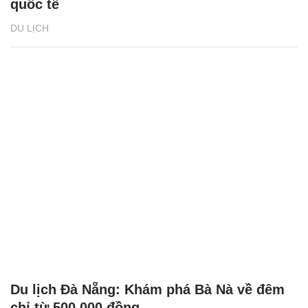
quốc tế
DU LỊCH
Du lịch Đà Nẵng: Khám phá Bà Nà về đêm
chỉ từ 500.000 đồng