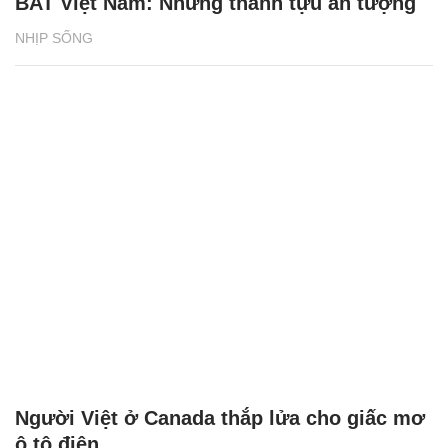
BAT Việt Nam: Những thành tựu ấn tượng
NHỊP SỐNG
Người Việt ở Canada thắp lửa cho giấc mơ
ô tô điện