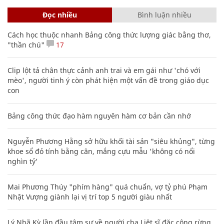
Đọc nhiều
Bình luận nhiều
Cách học thuộc nhanh Bảng công thức lượng giác bằng thơ,
"thần chú"
17
Clip lột tả chân thực cảnh anh trai và em gái như 'chó với
mèo', người tinh ý còn phát hiện một vấn đề trong giáo dục
con
Bảng công thức đạo hàm nguyên hàm cơ bản cần nhớ
Nguyễn Phương Hằng sở hữu khối tài sản "siêu khủng", từng
khoe sổ đỏ tính bằng cân, mắng cựu mẫu 'không có nổi
nghìn tỷ'
Mai Phương Thúy "phím hàng" quá chuẩn, vợ tỷ phú Phạm
Nhật Vượng giành lại vị trí top 5 người giàu nhất
Lý Nhã Kỳ lần đầu tâm sự về người cha Liệt sĩ đặc công rừng