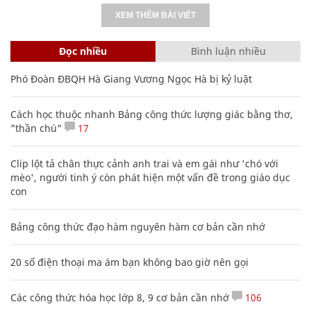
XEM THÊM BÀI VIẾT
Đọc nhiều
Bình luận nhiều
Phó Đoàn ĐBQH Hà Giang Vương Ngọc Hà bị kỷ luật
Cách học thuộc nhanh Bảng công thức lượng giác bằng thơ,
"thần chú"
17
Clip lột tả chân thực cảnh anh trai và em gái như 'chó với
mèo', người tinh ý còn phát hiện một vấn đề trong giáo dục
con
Bảng công thức đạo hàm nguyên hàm cơ bản cần nhớ
20 số điện thoại ma ám bạn không bao giờ nên gọi
Các công thức hóa học lớp 8, 9 cơ bản cần nhớ
106