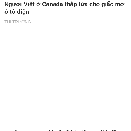
Người Việt ở Canada thắp lửa cho giấc mơ
ô tô điện
THỊ TRƯỜNG