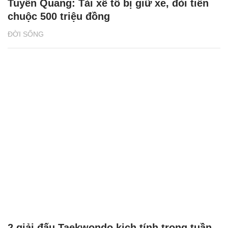
Tuyên Quang: Tài xế tố bị giữ xe, đòi tiền
chuộc 500 triệu đồng
ĐỜI SỐNG
2 giải đấu Taekwondo kịch tính trong tuần