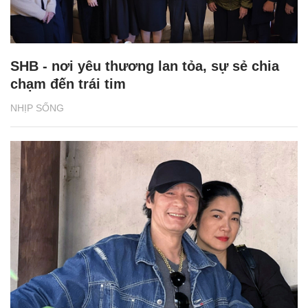
SHB - nơi yêu thương lan tỏa, sự sẻ chia
chạm đến trái tim
NHỊP SỐNG