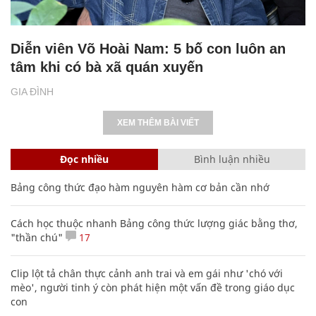
Diễn viên Võ Hoài Nam: 5 bố con luôn an
tâm khi có bà xã quán xuyến
GIA ĐÌNH
XEM THÊM BÀI VIẾT
Đọc nhiều
Bình luận nhiều
Bảng công thức đạo hàm nguyên hàm cơ bản cần nhớ
Cách học thuộc nhanh Bảng công thức lượng giác bằng thơ,
"thần chú"
17
Clip lột tả chân thực cảnh anh trai và em gái như 'chó với
mèo', người tinh ý còn phát hiện một vấn đề trong giáo dục
con