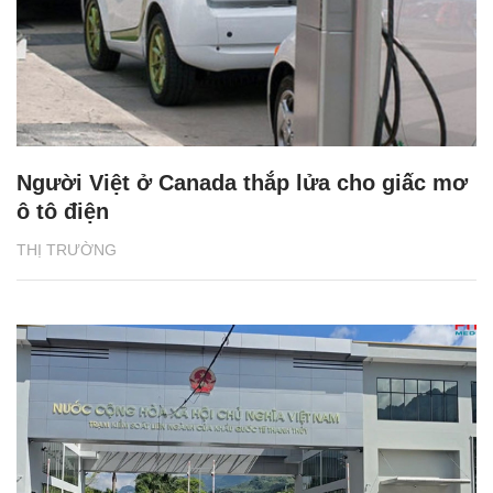
Người Việt ở Canada thắp lửa cho giấc mơ
ô tô điện
THỊ TRƯỜNG