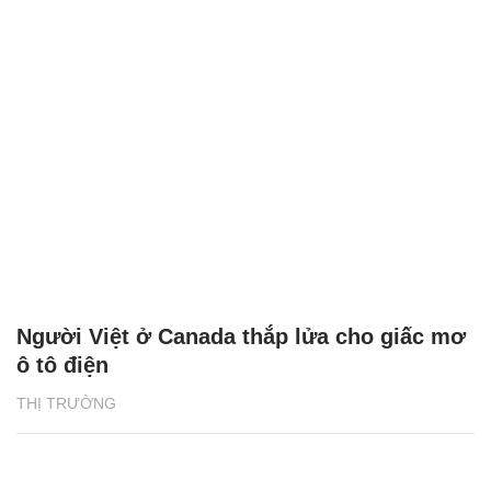
Người Việt ở Canada thắp lửa cho giấc mơ
ô tô điện
THỊ TRƯỜNG