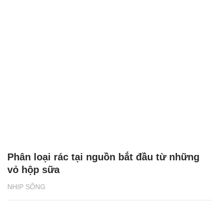
Phân loại rác tại nguồn bắt đầu từ những
vỏ hộp sữa
NHỊP SỐNG